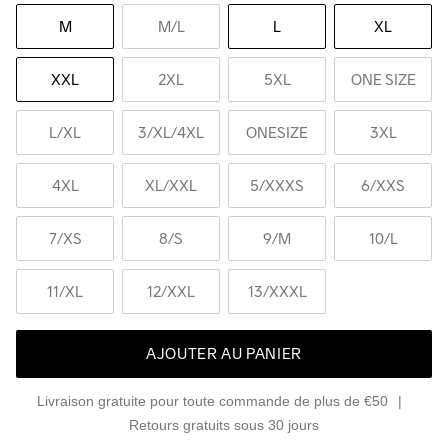
M
M
/L
L
XL
XXL
2XL
5XL
ONE SIZE
L
/XL
3
/XL/4XL
ONESIZE
3XL
4XL
XL
/XXL
5
/XXXS
6
/XXS
7
/XS
8
/S
9
/M
10
/L
11
/XL
12
/XXL
13
/XXXL
AJOUTER AU PANIER
Livraison gratuite pour toute commande de plus de €50
Retours gratuits sous 30 jours