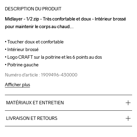
DESCRIPTION DU PRODUIT
Midlayer - 1/2 zip - Très confortable et doux - Intérieur brossé 
Midlayer - 1/2 zip - Très confortable et doux - Intérieur brossé 
pour maintenir le corps au chaud.

pour maintenir le corps au chaud.

• Toucher doux et confortable

• Toucher doux et confortable

• Intérieur brossé

• Intérieur brossé

• Logo CRAFT sur la poitrine et les 6 points au dos 

• Logo CRAFT sur la poitrine et les 6 points au dos 

• Poitrine gauche
• Poitrine gauche
Numéro d'article : 1909496-430000
Numéro d'article : 1909496-430000
Afficher plus
MATÉRIAUX ET ENTRETIEN
89% polyester recyclé, 11% élastanne.
LIVRAISON ET RETOURS
Livraison gratuite à partir de €50.