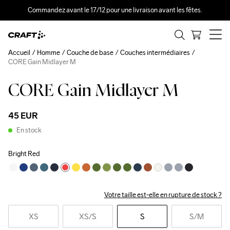
Commandez avant le 17/12 pour une livraison avant les fêtes.
Accueil
Homme
Couche de base
Couches intermédiaires
CORE Gain Midlayer M
CORE Gain Midlayer M
45 EUR
En stock
Bright Red
Votre taille est-elle en rupture de stock ?
XS
XS
/S
S
S
/M