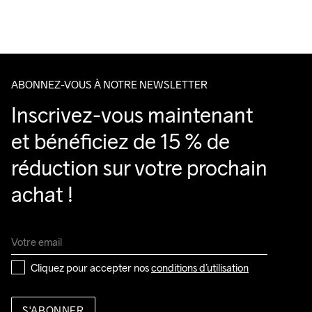
Pour les commandes inférieures, nous facturons €5.
Do Not Bleach
Do Not Dry 
Do Not Tumble
Ironing Low 
Lavage en 
Nous faisons appel à DHL qui livre pendant la journée.
Clean
Temp
machine à 
Veillez à choisir une adresse où vous recevrez le colis.
40 degrés.
ABONNEZ-VOUS À NOTRE NEWSLETTER
Inscrivez-vous maintenant 
et bénéficiez de 15 % de 
réduction sur votre prochain 
achat !
Cliquez pour accepter nos 
conditions d’utilisation
S'ABONNER