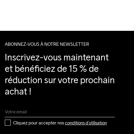
Livraison gratuite à partir de €50.
Pour les commandes inférieures, nous facturons €5.
Do Not Bleach
Do Not Dry 
Do Not Tumble
Ironing Low 
Lavage en 
Nous faisons appel à DHL qui livre pendant la journée.
Clean
Temp
machine à 
Veillez à choisir une adresse où vous recevrez le colis.
40 degrés.
ABONNEZ-VOUS À NOTRE NEWSLETTER
Inscrivez-vous maintenant 
et bénéficiez de 15 % de 
réduction sur votre prochain 
achat !
Cliquez pour accepter nos 
conditions d’utilisation