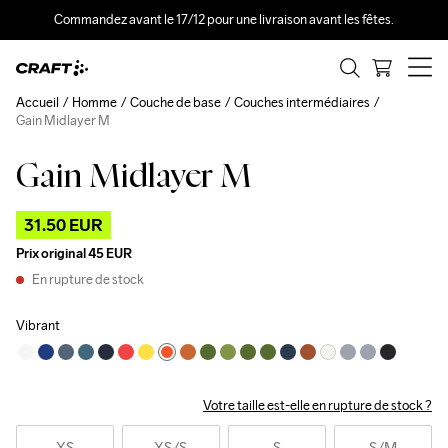
Commandez avant le 17/12 pour une livraison avant les fêtes.
Accueil
Homme
Couche de base
Couches intermédiaires
Gain Midlayer M
Gain Midlayer M
Outlet
31.50 EUR
Prix original
45 EUR
En rupture de stock
Vibrant
Votre taille est-elle en rupture de stock ?
XS
XS
/S
S
S
/M