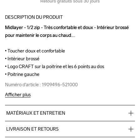
Retours gratuits sous 30 jours
DESCRIPTION DU PRODUIT
Midlayer - 1/2 zip - Très confortable et doux - Intérieur brossé 
Midlayer - 1/2 zip - Très confortable et doux - Intérieur brossé 
pour maintenir le corps au chaud.

pour maintenir le corps au chaud.

• Toucher doux et confortable

• Toucher doux et confortable

• Intérieur brossé

• Intérieur brossé

• Logo CRAFT sur la poitrine et les 6 points au dos 

• Logo CRAFT sur la poitrine et les 6 points au dos 

• Poitrine gauche
• Poitrine gauche
Numéro d'article : 1909496-521000
Numéro d'article : 1909496-521000
Afficher plus
MATÉRIAUX ET ENTRETIEN
89% polyester recyclé, 11% élastanne.
LIVRAISON ET RETOURS