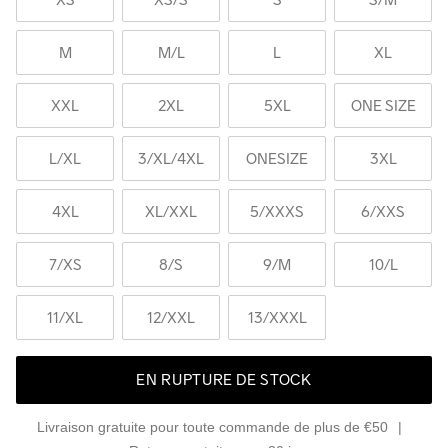
M
M
/L
L
XL
XXL
2XL
5XL
ONE SIZE
L
/XL
3
/XL/4XL
ONESIZE
3XL
4XL
XL
/XXL
5
/XXXS
6
/XXS
7
/XS
8
/S
9
/M
10
/L
11
/XL
12
/XXL
13
/XXXL
EN RUPTURE DE STOCK
Livraison gratuite pour toute commande de plus de €50