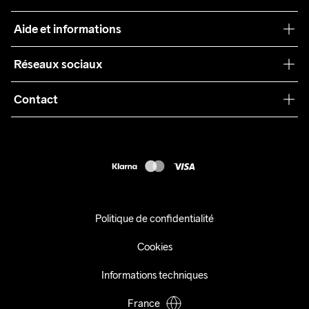
Craft Care Guide
Aide et informations
Teamwear
Service client
Réseaux sociaux
Durabilité
Conditions générales
Collaborations
Contact
Retours
Presse
customercare@craftsportswear.com
Expédition
+46 (0) 33 722 32 10
FAQ
Accessibility statement
Exercer mon droit de rétractation
Politique de confidentialité
Cookies
Informations techniques
France