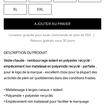
XL
XXL
AJOUTER AU PANIER
Livraison gratuite pour toute commande de plus de €50
Retours gratuits sous 30 jours
DESCRIPTION DU PRODUIT
Veste chaude - rembourrage isolant en polyester recyclé - 
Veste chaude - rembourrage isolant en polyester recyclé - 
empiècement non matelassé en polyamide recyclé - parfaite 
empiècement non matelassé en polyamide recyclé - parfaite 
pour le logo de la marque - excellent choix pour la plupart des 
pour le logo de la marque - excellent choix pour la plupart des 
activités de plein air quotidiennes dans des conditions froides.

activités de plein air quotidiennes dans des conditions froides.

• Matelassage à larges canaux + isolant 

• Matelassage à larges canaux + isolant 

• Polyamide + polyester recyclés 

• Polyamide + polyester recyclés 

• Empiècement non matelassé pour faciliter le marquage 

• Empiècement non matelassé pour faciliter le marquage 
