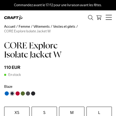
Commandez avant le 17/12 pour une livraison avant les fêtes.
Accueil
Femme
Vêtements
Vestes et gilets
CORE Explore Isolate Jacket W
CORE Explore
Isolate Jacket W
110 EUR
En stock
Blaze
XS
S
M
L