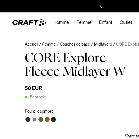
Homme
Femme
Enfant
Outlet
Accueil
Femme
Couches de base
Midlayers
CORE Explor
CORE Explore
Fleece Midlayer W
50 EUR
En stock
Pourpre sombre
Votre ta