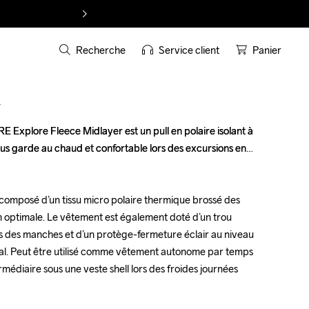
Recherche
Service client
Panier
T
 Explore Fleece Midlayer est un pull en polaire isolant à 
 Explore Fleece Midlayer est un pull en polaire isolant à 
us garde au chaud et confortable lors des excursions en 
us garde au chaud et confortable lors des excursions en 
 composé d’un tissu micro polaire thermique brossé des 
 composé d’un tissu micro polaire thermique brossé des 
n optimale. Le vêtement est également doté d’un trou 
n optimale. Le vêtement est également doté d’un trou 
 des manches et d’un protège-fermeture éclair au niveau 
 des manches et d’un protège-fermeture éclair au niveau 
al. Peut être utilisé comme vêtement autonome par temps 
al. Peut être utilisé comme vêtement autonome par temps 
diaire sous une veste shell lors des froides journées 
diaire sous une veste shell lors des froides journées 