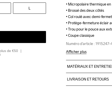
• Micropolaire thermique en 
• Micropolaire thermique en 
L
• Brossé des deux côtés

• Brossé des deux côtés

• Col roulé avec demi-fermetu
• Col roulé avec demi-fermetu
• Protège-fermeture éclair au
• Protège-fermeture éclair au
• Trou pour le pouce aux ex
• Trou pour le pouce aux ex
• Coupe classique
• Coupe classique
Numéro d'article : 1915247
Numéro d'article : 1915247
plus de €50
Afficher plus
s
MATÉRIAUX ET ENTRETI
100% polyester recyclé
LIVRAISON ET RETOURS
Livraison gratuite à partir 
Pour les commandes inférieu
Do Not Bleach
Do Not Dry 
Iron
Nous faisons appel à DHL qui
Clean
Veillez à choisir une adresse