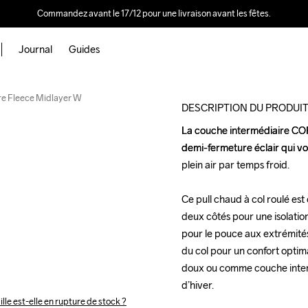
Commandez avant le 17/12 pour une livraison avant les fêtes.
Journal
Guides
e Fleece Midlayer W
DESCRIPTION DU PRODUI
La couche intermédiaire CORE
La couche intermédiaire CORE
demi-fermeture éclair qui vo
demi-fermeture éclair qui vo
plein air par temps froid.

plein air par temps froid.

Ce pull chaud à col roulé est
Ce pull chaud à col roulé est
deux côtés pour une isolatio
deux côtés pour une isolatio
pour le pouce aux extrémités
pour le pouce aux extrémités
du col pour un confort optim
du col pour un confort optim
doux ou comme couche intermé
doux ou comme couche intermé
d’hiver.

d’hiver.

ille est-elle en rupture de stock ?