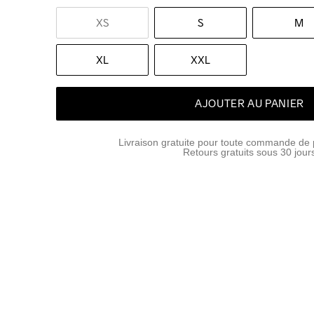
XS
S
M
XL
XXL
AJOUTER AU PANIER
Livraison gratuite pour toute commande de 
Retours gratuits sous 30 jour