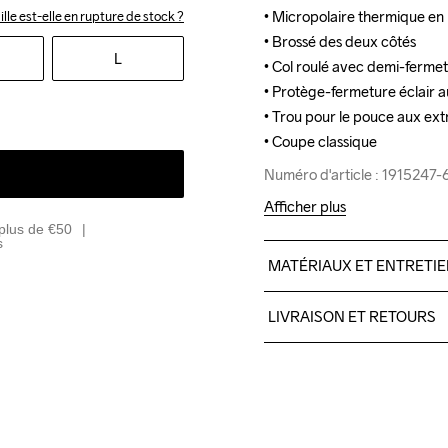
• Micropolaire thermique en 
• Micropolaire thermique en 
ille est-elle en rupture de stock ?
• Brossé des deux côtés

• Brossé des deux côtés

L
• Col roulé avec demi-fermetu
• Col roulé avec demi-fermetu
• Protège-fermeture éclair au
• Protège-fermeture éclair au
• Trou pour le pouce aux ex
• Trou pour le pouce aux ex
• Coupe classique
• Coupe classique
Numéro d'article : 1915247
Numéro d'article : 1915247
Afficher plus
plus de €50
s
MATÉRIAUX ET ENTRETI
100% polyester recyclé
LIVRAISON ET RETOURS
Livraison gratuite à partir 
Pour les commandes inférieu
Do Not Bleach
Do Not Dry 
Iron
Nous faisons appel à DHL qui
Clean
Veillez à choisir une adresse