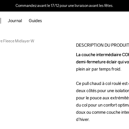
Commandez avant le 17/12 pour une livraison avant les fêtes.
Journal
Guides
Outlet
e Fleece Midlayer W
DESCRIPTION DU PRODUI
La couche intermédiaire CORE
La couche intermédiaire CORE
demi-fermeture éclair qui vo
demi-fermeture éclair qui vo
plein air par temps froid.

plein air par temps froid.

Ce pull chaud à col roulé est
Ce pull chaud à col roulé est
deux côtés pour une isolatio
deux côtés pour une isolatio
pour le pouce aux extrémités
pour le pouce aux extrémités
du col pour un confort optim
du col pour un confort optim
doux ou comme couche intermé
doux ou comme couche intermé
d’hiver.

d’hiver.
