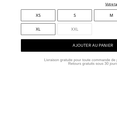
Votre ta
XS
S
M
XL
XXL
AJOUTER AU PANIER
Livraison gratuite pour toute commande de 
Retours gratuits sous 30 jour