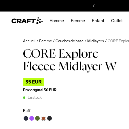
Homme
Femme
Enfant
Outlet
Accueil
Femme
Couches de base
Midlayers
CORE Explor
CORE Explore
Fleece Midlayer W
35 EUR
Prix original
50 EUR
En stock
Buff