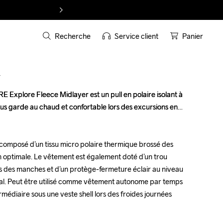
Recherche
Service client
Panier
T
 Explore Fleece Midlayer est un pull en polaire isolant à 
 Explore Fleece Midlayer est un pull en polaire isolant à 
us garde au chaud et confortable lors des excursions en 
us garde au chaud et confortable lors des excursions en 
 composé d’un tissu micro polaire thermique brossé des 
 composé d’un tissu micro polaire thermique brossé des 
n optimale. Le vêtement est également doté d’un trou 
n optimale. Le vêtement est également doté d’un trou 
 des manches et d’un protège-fermeture éclair au niveau 
 des manches et d’un protège-fermeture éclair au niveau 
al. Peut être utilisé comme vêtement autonome par temps 
al. Peut être utilisé comme vêtement autonome par temps 
diaire sous une veste shell lors des froides journées 
diaire sous une veste shell lors des froides journées 