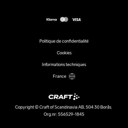
Presse
customercare@craftsportswear.com
Expédition
+46 (0) 33 722 32 10
FAQ
Accessibility statement
Exercer mon droit de rétractation
Politique de confidentialité
Cookies
Informations techniques
France
Copyright © Craft of Scandinavia AB, 504 30 Borås. 

Org.nr: 556529-1845