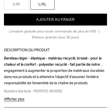
S
/M
L
/XL
AJOUTER AU PANIER
Livraison gratuite pour toute commande de plus de €50
Retours gratuits sous 30 jours
DESCRIPTION DU PRODUIT
Bandeau léger - élastique - matériau recyclé, brossé - pour la 
Bandeau léger - élastique - matériau recyclé, brossé - pour la 
chaleur et le confort - polyester recyclé - fait partie de notre 
chaleur et le confort - polyester recyclé - fait partie de notre 
engagement à augmenter la proportion de matériaux durables 
engagement à augmenter la proportion de matériaux durables 
dans nos produits et à atteindre l’objectif d’assumer l’entière 
dans nos produits et à atteindre l’objectif d’assumer l’entière 
responsabilité de l’ensemble de la chaîne de produits.
responsabilité de l’ensemble de la chaîne de produits.
Numéro d'article : 1909933-851000
Numéro d'article : 1909933-851000
Afficher plus