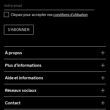
Cliquez pour accepter nos 
conditions d’utilisation
S'ABONNER
À propos
Notre philosophie
Plus d’informations
Craft Care Guide
Aide et informations
Teamwear
Service client
Réseaux sociaux
Durabilité
Conditions générales
Collaborations
Contact
Retours