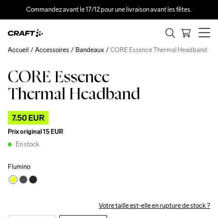
Commandez avant le 17/12 pour une livraison avant les fêtes.
Accueil
Accessoires
Bandeaux
CORE Essence Thermal Headband
CORE Essence
Outlet
Thermal Headband
7.50 EUR
Prix original
15 EUR
En stock
Flumino
Votre taille est-elle en rupture de stock ?