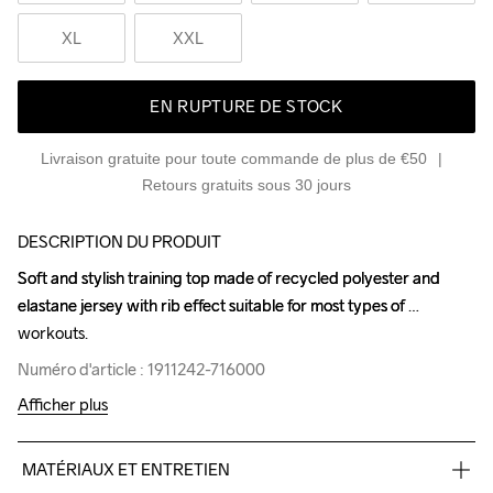
XL
XXL
EN RUPTURE DE STOCK
Livraison gratuite pour toute commande de plus de €50
Retours gratuits sous 30 jours
DESCRIPTION DU PRODUIT
Soft and stylish training top made of recycled polyester and 
Soft and stylish training top made of recycled polyester and 
elastane jersey with rib effect suitable for most types of 
elastane jersey with rib effect suitable for most types of 
workouts.
workouts.
Numéro d'article : 1911242-716000
Numéro d'article : 1911242-716000
Afficher plus
MATÉRIAUX ET ENTRETIEN