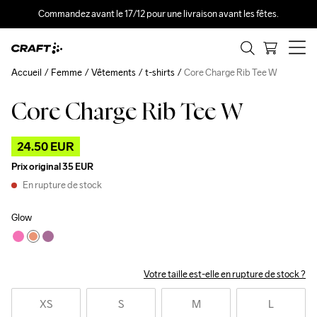
Commandez avant le 17/12 pour une livraison avant les fêtes.
Accueil
Femme
Vêtements
t-shirts
Core Charge Rib Tee W
Core Charge Rib Tee W
Outlet
24.50 EUR
Prix original
35 EUR
En rupture de stock
Glow
Votre taille est-elle en rupture de stock ?
XS
S
M
L