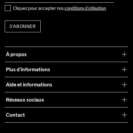
Cliquez pour accepter nos 
conditions d’utilisation
S'ABONNER
À propos
Notre philosophie
Plus d’informations
Craft Care Guide
Aide et informations
Teamwear
Service client
Réseaux sociaux
Durabilité
Conditions générales
Collaborations
Contact
Retours
Presse
customercare@craftsportswear.com
Expédition