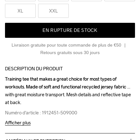
XL
XXL
EN RUPTURE DE STOCK
Livraison gratuite pour toute commande de plus de €50
Retours gratuits sous 30 jours
DESCRIPTION DU PRODUIT
Training tee that makes a great choice for most types of 
Training tee that makes a great choice for most types of 
workouts. Made of soft and functional recycled jersey fabric 
workouts. Made of soft and functional recycled jersey fabric 
with great moisture transport. Mesh details and reflective tape 
with great moisture transport. Mesh details and reflective tape 
at back.
at back.
Numéro d'article : 1912451-509000
Numéro d'article : 1912451-509000
Afficher plus