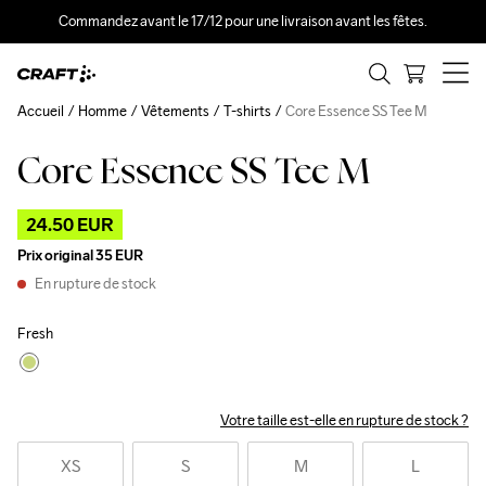
Commandez avant le 17/12 pour une livraison avant les fêtes.
Accueil
Homme
Vêtements
T-shirts
Core Essence SS Tee M
Core Essence SS Tee M
Outlet
24.50 EUR
Prix original
35 EUR
En rupture de stock
Fresh
Votre taille est-elle en rupture de stock ?
XS
S
M
L