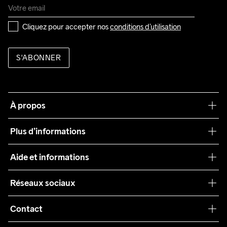
Cliquez pour accepter nos 
conditions d’utilisation
S'ABONNER
À propos
Notre philosophie
Plus d’informations
Craft Care Guide
Aide et informations
Teamwear
Service client
Réseaux sociaux
Durabilité
Conditions générales
Collaborations
Contact
Retours
Presse
customercare@craftsportswear.com