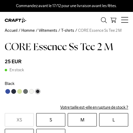
Commandez avant le 17/12 pour une livraison avant les fêtes.
Accueil
Homme
Vêtements
T-shirts
CORE Essence Ss Tee 2 M
CORE Essence Ss Tee 2 M
25 EUR
En stock
Black
Votre taille est-elle en rupture de stock ?
XS
S
M
L