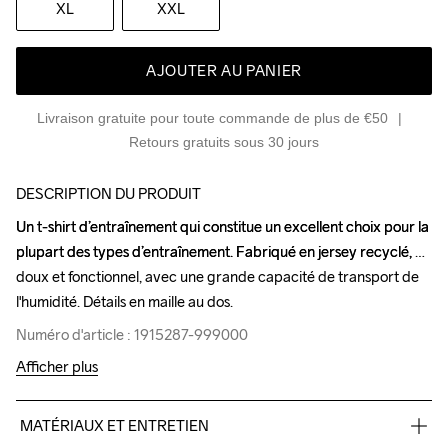
XL
XXL
AJOUTER AU PANIER
Livraison gratuite pour toute commande de plus de €50
Retours gratuits sous 30 jours
DESCRIPTION DU PRODUIT
Un t-shirt d’entraînement qui constitue un excellent choix pour la 
Un t-shirt d’entraînement qui constitue un excellent choix pour la 
plupart des types d’entraînement. Fabriqué en jersey recyclé, 
plupart des types d’entraînement. Fabriqué en jersey recyclé, 
doux et fonctionnel, avec une grande capacité de transport de 
doux et fonctionnel, avec une grande capacité de transport de 
l'humidité. Détails en maille au dos.
l'humidité. Détails en maille au dos.
Numéro d'article : 1915287-999000
Numéro d'article : 1915287-999000
Afficher plus
MATÉRIAUX ET ENTRETIEN