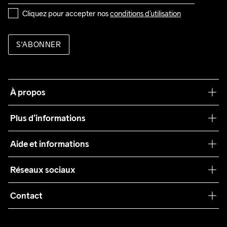
Cliquez pour accepter nos 
conditions d’utilisation
S'ABONNER
À propos
Notre philosophie
Plus d’informations
Craft Care Guide
Aide et informations
Teamwear
Service client
Réseaux sociaux
Durabilité
Conditions générales
Collaborations
Contact
Retours
Presse
customercare@craftsportswear.com
Expédition