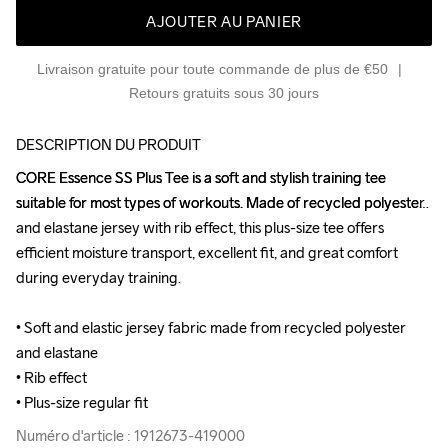
AJOUTER AU PANIER
Livraison gratuite pour toute commande de plus de €50
Retours gratuits sous 30 jours
DESCRIPTION DU PRODUIT
CORE Essence SS Plus Tee is a soft and stylish training tee 
CORE Essence SS Plus Tee is a soft and stylish training tee 
suitable for most types of workouts. Made of recycled polyester 
suitable for most types of workouts. Made of recycled polyester 
and elastane jersey with rib effect, this plus-size tee offers 
and elastane jersey with rib effect, this plus-size tee offers 
efficient moisture transport, excellent fit, and great comfort 
efficient moisture transport, excellent fit, and great comfort 
during everyday training.

during everyday training.

• Soft and elastic jersey fabric made from recycled polyester 
• Soft and elastic jersey fabric made from recycled polyester 
and elastane

and elastane

• Rib effect

• Rib effect

• Plus-size regular fit
• Plus-size regular fit
Numéro d'article : 1912673-419000
Numéro d'article : 1912673-419000