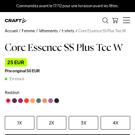
Commandez avant le 17/12 pour une livraison avant les fêtes.
Accueil
Femme
Vêtements
t-shirts
Core Essence SS Plus Tee W
Core Essence SS Plus Tee W
Outlet
25 EUR
Prix original
50 EUR
En stock
Reddish
1X
2X
3X
4X