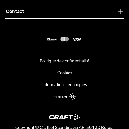
Conditions générales
Collaborations
Contact
Retours
Presse
customercare@craftsportswear.com
Expédition
+46 (0) 33 722 32 10
FAQ
Accessibility statement
Exercer mon droit de rétractation
Politique de confidentialité
Cookies
Informations techniques
France
Copyright © Craft of Scandinavia AB, 504 30 Borås. 
