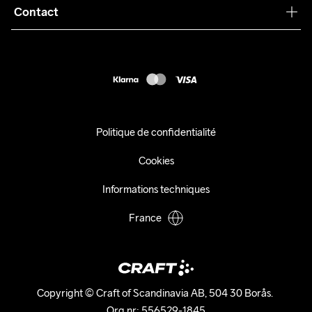
Collaborations
Contact
Retours
Presse
customercare@craftsportswear.com
Expédition
+46 (0) 33 722 32 10
FAQ
Accessibility statement
Exercer mon droit de rétractation
Politique de confidentialité
Cookies
Informations techniques
France
Copyright © Craft of Scandinavia AB, 504 30 Borås. 

Org.nr: 556529-1845