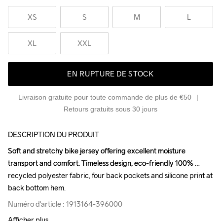
XS
S
M
L
XL
XXL
EN RUPTURE DE STOCK
Livraison gratuite pour toute commande de plus de €50
Retours gratuits sous 30 jours
DESCRIPTION DU PRODUIT
Soft and stretchy bike jersey offering excellent moisture 
Soft and stretchy bike jersey offering excellent moisture 
transport and comfort. Timeless design, eco-friendly 100% 
transport and comfort. Timeless design, eco-friendly 100% 
recycled polyester fabric, four back pockets and silicone print at 
recycled polyester fabric, four back pockets and silicone print at 
back bottom hem.
back bottom hem.
Numéro d'article : 1913164-396000
Numéro d'article : 1913164-396000
Afficher plus