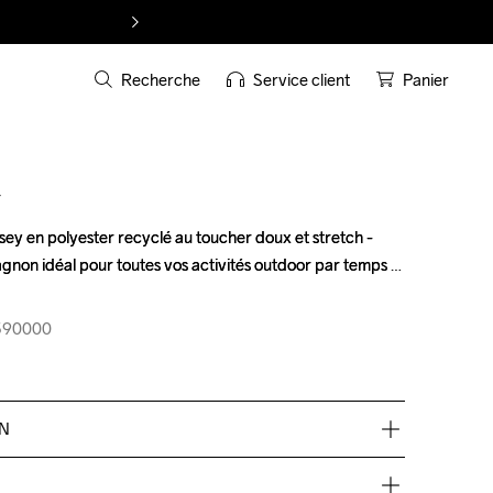
Recherche
Service client
Panier
T
sey en polyester recyclé au toucher doux et stretch - 
sey en polyester recyclé au toucher doux et stretch - 
gnon idéal pour toutes vos activités outdoor par temps 
gnon idéal pour toutes vos activités outdoor par temps 
-390000
-390000
EN
 élasthanne