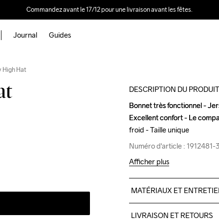
Commandez avant le 17/12 pour une livraison avant les fêtes.
Journal
Guides
y High Hat
at
DESCRIPTION DU PRODUI
Bonnet très fonctionnel - Jer
Bonnet très fonctionnel - Jer
Excellent confort - Le compa
Excellent confort - Le compa
froid - Taille unique
froid - Taille unique
Numéro d'article : 1912481
Numéro d'article : 1912481
Afficher plus
MATÉRIAUX ET ENTRETI
89% polyester recyclé, 11%
LIVRAISON ET RETOURS