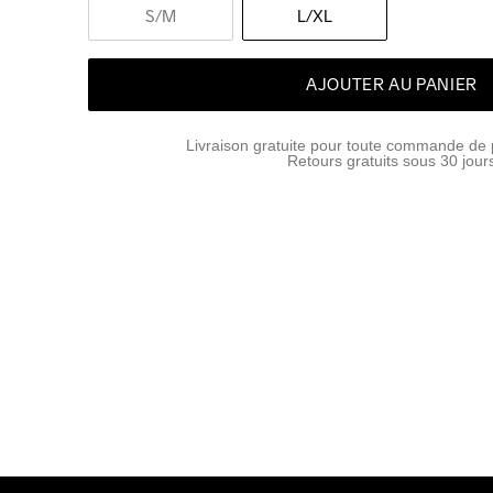
S
/M
L
/XL
AJOUTER AU PANIER
Livraison gratuite pour toute commande de 
Retours gratuits sous 30 jour