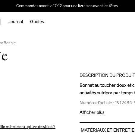
Commandez avant le 17/12 pour une livraison avant les fêtes.
Journal
Guides
Outlet
e Beanie
ie
DESCRIPTION DU PRODUI
Bonnet au toucher doux et co
Bonnet au toucher doux et co
activités outdoor par temps 
activités outdoor par temps 
Numéro d'article : 191248
Numéro d'article : 191248
Afficher plus
ille est-elle en rupture de stock ?
MATÉRIAUX ET ENTRETI