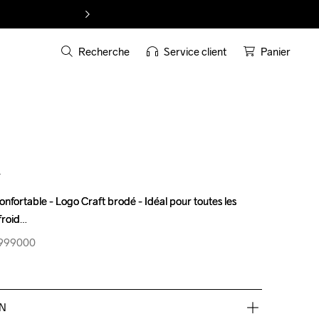
Recherche
Service client
Panier
T
nfortable - Logo Craft brodé - Idéal pour toutes les 
nfortable - Logo Craft brodé - Idéal pour toutes les 
froid
froid
4-999000
4-999000
EN