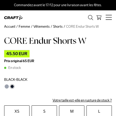
Commandez avant le 17/12 pour une livraison avant les fêtes.
Accueil
Femme
Vêtements
Shorts
CORE Endur Shorts W
CORE Endur Shorts W
Outlet
45.50 EUR
Prix original
65 EUR
En stock
BLACK-BLACK
Votre taille est-elle en rupture de stock ?
XS
S
M
L