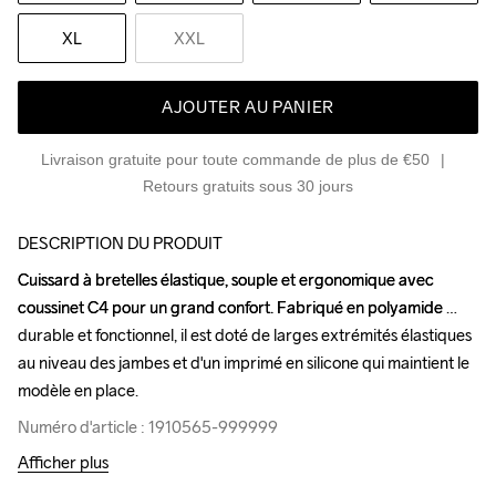
XL
XXL
AJOUTER AU PANIER
Livraison gratuite pour toute commande de plus de €50
Retours gratuits sous 30 jours
DESCRIPTION DU PRODUIT
Cuissard à bretelles élastique, souple et ergonomique avec 
Cuissard à bretelles élastique, souple et ergonomique avec 
coussinet C4 pour un grand confort. Fabriqué en polyamide 
coussinet C4 pour un grand confort. Fabriqué en polyamide 
durable et fonctionnel, il est doté de larges extrémités élastiques 
durable et fonctionnel, il est doté de larges extrémités élastiques 
au niveau des jambes et d'un imprimé en silicone qui maintient le 
au niveau des jambes et d'un imprimé en silicone qui maintient le 
modèle en place.
modèle en place.
Numéro d'article : 1910565-999999
Numéro d'article : 1910565-999999
Afficher plus