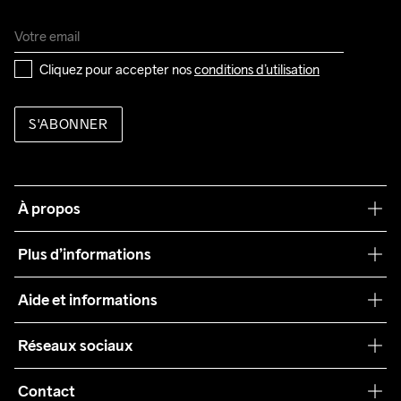
Cliquez pour accepter nos 
conditions d’utilisation
S'ABONNER
À propos
Notre philosophie
Plus d’informations
Craft Care Guide
Aide et informations
Teamwear
Service client
Réseaux sociaux
Durabilité
Conditions générales
Collaborations
Contact
Retours