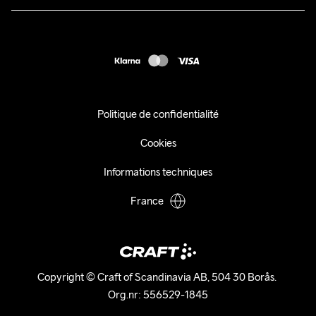
Presse
customercare@craftsportswear.com
Expédition
+46 (0) 33 722 32 10
FAQ
Accessibility statement
Exercer mon droit de rétractation
Politique de confidentialité
Cookies
Informations techniques
France
Copyright © Craft of Scandinavia AB, 504 30 Borås. 

Org.nr: 556529-1845