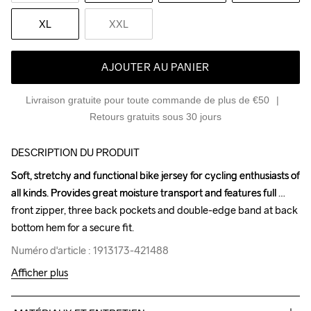
XL
XXL
AJOUTER AU PANIER
Livraison gratuite pour toute commande de plus de €50
Retours gratuits sous 30 jours
DESCRIPTION DU PRODUIT
Soft, stretchy and functional bike jersey for cycling enthusiasts of 
Soft, stretchy and functional bike jersey for cycling enthusiasts of 
all kinds. Provides great moisture transport and features full 
all kinds. Provides great moisture transport and features full 
front zipper, three back pockets and double-edge band at back 
front zipper, three back pockets and double-edge band at back 
bottom hem for a secure fit.
bottom hem for a secure fit.
Numéro d'article : 1913173-421488
Numéro d'article : 1913173-421488
Afficher plus