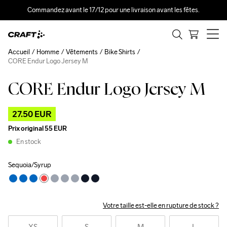
Commandez avant le 17/12 pour une livraison avant les fêtes.
Accueil
Homme
Vêtements
Bike Shirts
CORE Endur Logo Jersey M
CORE Endur Logo Jersey M
Outlet
27.50 EUR
Prix original
55 EUR
En stock
Sequoia/Syrup
Votre taille est-elle en rupture de stock ?
XS
S
M
L