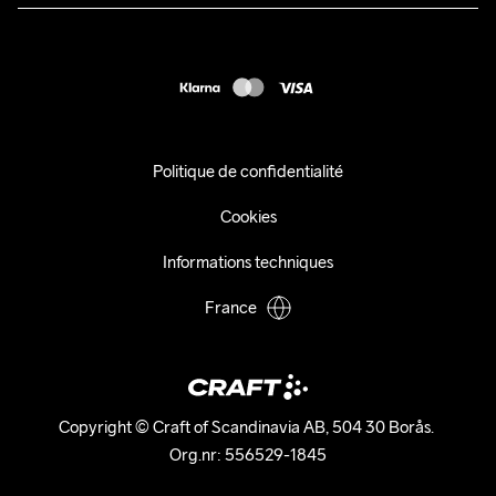
Presse
customercare@craftsportswear.com
Expédition
+46 (0) 33 722 32 10
FAQ
Accessibility statement
Exercer mon droit de rétractation
Politique de confidentialité
Cookies
Informations techniques
France
Copyright © Craft of Scandinavia AB, 504 30 Borås. 

Org.nr: 556529-1845