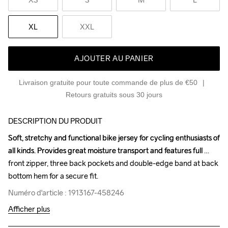
XL
XXL
AJOUTER AU PANIER
Livraison gratuite pour toute commande de plus de €50
Retours gratuits sous 30 jours
DESCRIPTION DU PRODUIT
Soft, stretchy and functional bike jersey for cycling enthusiasts of 
Soft, stretchy and functional bike jersey for cycling enthusiasts of 
all kinds. Provides great moisture transport and features full 
all kinds. Provides great moisture transport and features full 
front zipper, three back pockets and double-edge band at back 
front zipper, three back pockets and double-edge band at back 
bottom hem for a secure fit.
bottom hem for a secure fit.
Numéro d'article : 1913167-458246
Numéro d'article : 1913167-458246
Afficher plus