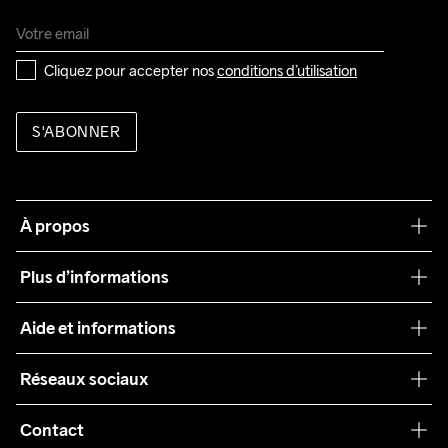
Cliquez pour accepter nos 
conditions d’utilisation
S'ABONNER
À propos
Notre philosophie
Plus d’informations
Craft Care Guide
Aide et informations
Teamwear
Service client
Réseaux sociaux
Durabilité
Conditions générales
Collaborations
Contact
Retours