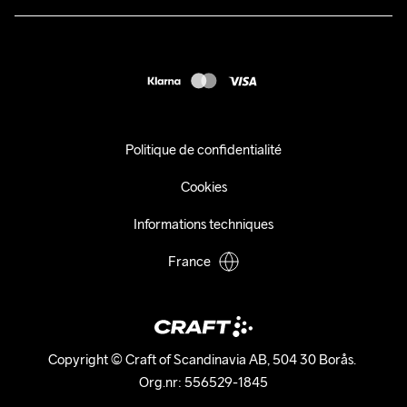
Retours
Presse
customercare@craftsportswear.com
Expédition
+46 (0) 33 722 32 10
FAQ
Accessibility statement
Exercer mon droit de rétractation
Politique de confidentialité
Cookies
Informations techniques
France
Copyright © Craft of Scandinavia AB, 504 30 Borås. 

Org.nr: 556529-1845