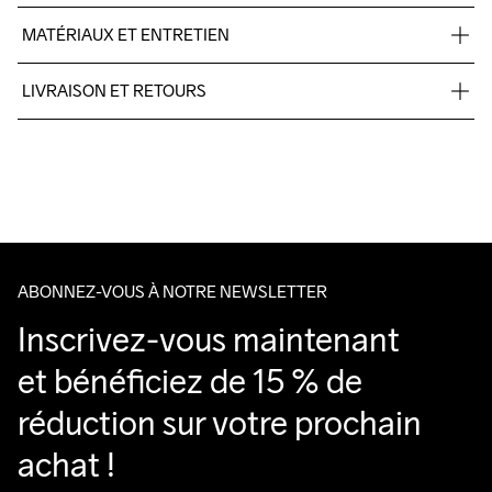
MATÉRIAUX ET ENTRETIEN
100% Polyester-Recycled
LIVRAISON ET RETOURS
Livraison gratuite à partir de €50.
Pour les commandes inférieures, nous facturons €5.
Do Not Bleach
Do Not Dry 
Do Not Tumble
Ironing Low 
Lavage en 
Nous faisons appel à DHL qui livre pendant la journée.
Clean
Temp
machine à 
Veillez à choisir une adresse où vous recevrez le colis.
40 degrés.
ABONNEZ-VOUS À NOTRE NEWSLETTER
Inscrivez-vous maintenant 
et bénéficiez de 15 % de 
réduction sur votre prochain 
achat !