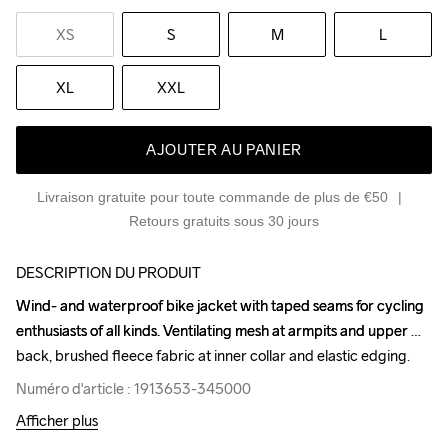
XS
S
M
L
XL
XXL
AJOUTER AU PANIER
Livraison gratuite pour toute commande de plus de €50
Retours gratuits sous 30 jours
DESCRIPTION DU PRODUIT
Wind- and waterproof bike jacket with taped seams for cycling 
Wind- and waterproof bike jacket with taped seams for cycling 
enthusiasts of all kinds. Ventilating mesh at armpits and upper 
enthusiasts of all kinds. Ventilating mesh at armpits and upper 
back, brushed fleece fabric at inner collar and elastic edging.
back, brushed fleece fabric at inner collar and elastic edging.
Numéro d'article : 1913653-345000
Numéro d'article : 1913653-345000
Afficher plus