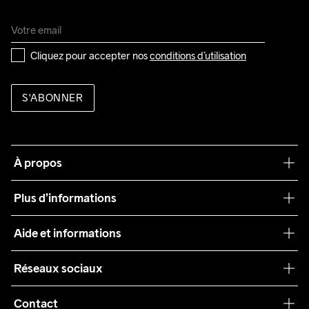
Cliquez pour accepter nos 
conditions d’utilisation
S'ABONNER
À propos
Notre philosophie
Plus d’informations
Craft Care Guide
Aide et informations
Teamwear
Service client
Réseaux sociaux
Durabilité
Conditions générales
Collaborations
Contact