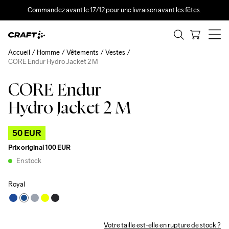
Commandez avant le 17/12 pour une livraison avant les fêtes.
Accueil
Homme
Vêtements
Vestes
CORE Endur Hydro Jacket 2 M
CORE Endur
Outlet
Hydro Jacket 2 M
50 EUR
Prix original
100 EUR
En stock
Royal
Votre taille est-elle en rupture de stock ?