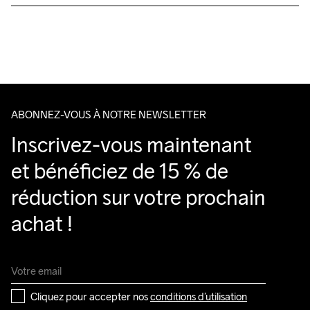
Livraison gratuite à partir de €50.
Pour les commandes inférieures, nous facturons €5.
Do Not Bleach
Do Not Dry 
Do Not Tumble
Ironing Low 
Lavage en 
Nous faisons appel à DHL qui livre pendant la journée.
Clean
Temp
machine à 
Veillez à choisir une adresse où vous recevrez le colis.
40 degrés.
ABONNEZ-VOUS À NOTRE NEWSLETTER
Inscrivez-vous maintenant 
et bénéficiez de 15 % de 
réduction sur votre prochain 
achat !
Cliquez pour accepter nos 
conditions d’utilisation