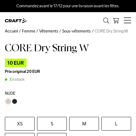
Commandez avant le 17/12 pour une livraison avant les fêtes.
Accueil
Femme
Vêtements
Sous-vêtements
CORE Dry String W
CORE Dry String W
Outlet
10 EUR
Prix original
20 EUR
En stock
NUDE
XS
S
M
L