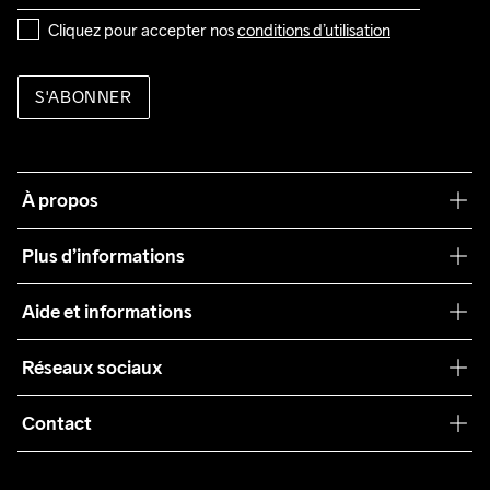
Cliquez pour accepter nos 
conditions d’utilisation
S'ABONNER
À propos
Notre philosophie
Plus d’informations
Craft Care Guide
Aide et informations
Teamwear
Service client
Réseaux sociaux
Durabilité
Conditions générales
Collaborations
Contact
Retours
Presse
customercare@craftsportswear.com
Expédition