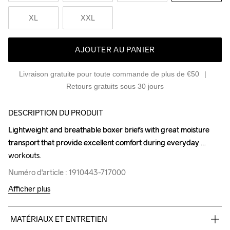
XL
XXL
AJOUTER AU PANIER
Livraison gratuite pour toute commande de plus de €50
Retours gratuits sous 30 jours
DESCRIPTION DU PRODUIT
Lightweight and breathable boxer briefs with great moisture 
Lightweight and breathable boxer briefs with great moisture 
transport that provide excellent comfort during everyday 
transport that provide excellent comfort during everyday 
workouts.
workouts.
Numéro d'article : 1910443-717000
Numéro d'article : 1910443-717000
Afficher plus
MATÉRIAUX ET ENTRETIEN