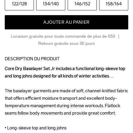
122
/128
134
/140
146
/152
158
/164
AJOUTER AU PANIER
Livraison gratuite pour toute commande de plus de €50
Retours gratuits sous 30 jours
DESCRIPTION DU PRODUIT
Core Dry Baselayer Set Jr includes a functional long-sleeve top 
Core Dry Baselayer Set Jr includes a functional long-sleeve top 
and long johns designed for all kinds of winter activities. 

and long johns designed for all kinds of winter activities. 

The baselayer garments are made of soft, channel-knitted fabric 
The baselayer garments are made of soft, channel-knitted fabric 
that offers efficient moisture transport and excellent body-
that offers efficient moisture transport and excellent body-
temperature management during intense workouts. Flatlock 
temperature management during intense workouts. Flatlock 
seams follow body movements and provide great comfort.

seams follow body movements and provide great comfort.

• Long-sleeve top and long johns

• Long-sleeve top and long johns
