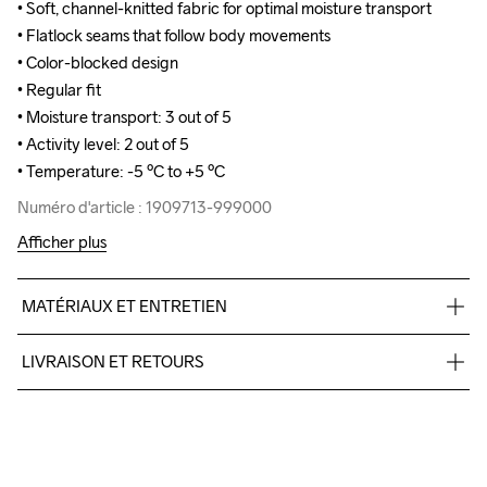
• Soft, channel-knitted fabric for optimal moisture transport

• Soft, channel-knitted fabric for optimal moisture transport

• Flatlock seams that follow body movements

• Flatlock seams that follow body movements

• Color-blocked design

• Color-blocked design

• Regular fit

• Regular fit

• Moisture transport: 3 out of 5

• Moisture transport: 3 out of 5

• Activity level: 2 out of 5

• Activity level: 2 out of 5

• Temperature: -5 ºC to +5 ºC
• Temperature: -5 ºC to +5 ºC
Numéro d'article : 1909713-999000
Numéro d'article : 1909713-999000
Afficher plus
MATÉRIAUX ET ENTRETIEN
100% Polyester Recyled
LIVRAISON ET RETOURS
Livraison gratuite à partir de €50.
Pour les commandes inférieures, nous facturons €5.
Do Not Bleach
Do Not Dry 
Do Not Iron
Do Not Tumble
Lavage en 
Nous faisons appel à DHL qui livre pendant la journée.
Clean
machine à 
Veillez à choisir une adresse où vous recevrez le colis.
40 degrés.