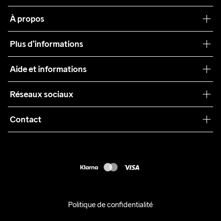
À propos
Notre philosophie
Plus d’informations
Craft Care Guide
Aide et informations
Teamwear
Service client
Réseaux sociaux
Durabilité
Conditions générales
Collaborations
Contact
Retours
Presse
customercare@craftsportswear.com
Expédition
+46 (0) 33 722 32 10
FAQ
Accessibility statement
Exercer mon droit de rétractation
Politique de confidentialité