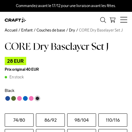
Commandez avant le 17/12 pour une livraison avant les fêtes.
Accueil
Enfant
Couches de base
Dry
CORE Dry Baselayer Set J
CORE Dry Baselayer Set J
Outlet
28 EUR
Prix original
40 EUR
En stock
Black
74
/80
86
/92
98
/104
110
/116