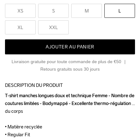
XS
S
M
L
XL
XXL
AJOUTER AU PANIER
Livraison gratuite pour toute commande de plus de €50
Retours gratuits sous 30 jours
DESCRIPTION DU PRODUIT
T-shirt manches longues doux et technique Femme - Nombre de 
T-shirt manches longues doux et technique Femme - Nombre de 
coutures limitées - Bodymappé - Excellente thermo-régulation 
coutures limitées - Bodymappé - Excellente thermo-régulation 
du corps 

du corps 

• Matière recyclée 

• Matière recyclée 

• Regular Fit 

• Regular Fit 
