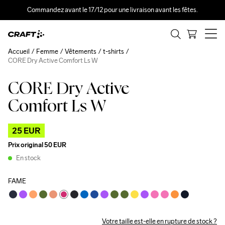
Commandez avant le 17/12 pour une livraison avant les fêtes.
Accueil
Femme
Vêtements
t-shirts
CORE Dry Active Comfort Ls W
CORE Dry Active
Outlet
Comfort Ls W
25 EUR
Prix original
50 EUR
En stock
FAME
Votre taille est-elle en rupture de stock ?