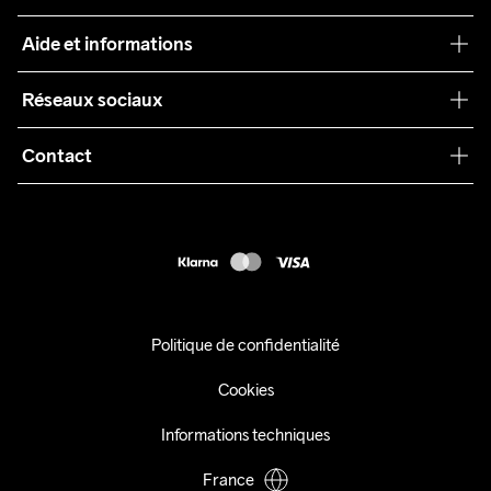
Craft Care Guide
Aide et informations
Teamwear
Service client
Réseaux sociaux
Durabilité
Conditions générales
Collaborations
Contact
Retours
Presse
customercare@craftsportswear.com
Expédition
+46 (0) 33 722 32 10
FAQ
Accessibility statement
Exercer mon droit de rétractation
Politique de confidentialité
Cookies
Informations techniques
France