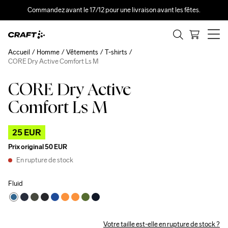
Commandez avant le 17/12 pour une livraison avant les fêtes.
Accueil
Homme
Vêtements
T-shirts
CORE Dry Active Comfort Ls M
CORE Dry Active
Outlet
Comfort Ls M
25 EUR
Prix original
50 EUR
En rupture de stock
Fluid
Votre taille est-elle en rupture de stock ?