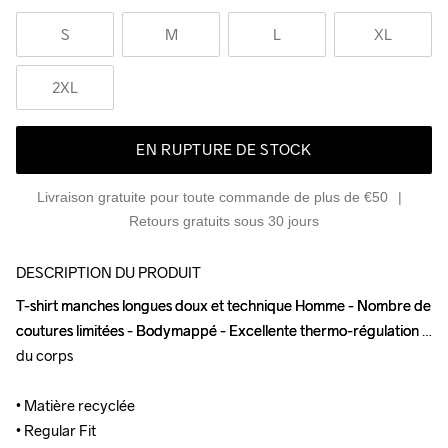
S
M
L
XL
2XL
EN RUPTURE DE STOCK
Livraison gratuite pour toute commande de plus de €50
Retours gratuits sous 30 jours
DESCRIPTION DU PRODUIT
T-shirt manches longues doux et technique Homme - Nombre de 
T-shirt manches longues doux et technique Homme - Nombre de 
coutures limitées - Bodymappé - Excellente thermo-régulation 
coutures limitées - Bodymappé - Excellente thermo-régulation 
du corps 

du corps 

• Matière recyclée 

• Matière recyclée 

• Regular Fit 

• Regular Fit 
