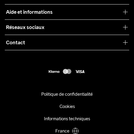
Craft Care Guide
Aide et informations
Teamwear
Service client
Réseaux sociaux
Durabilité
Conditions générales
Collaborations
Contact
Retours
Presse
customercare@craftsportswear.com
Expédition
+46 (0) 33 722 32 10
FAQ
Accessibility statement
Exercer mon droit de rétractation
Politique de confidentialité
Cookies
Informations techniques
France