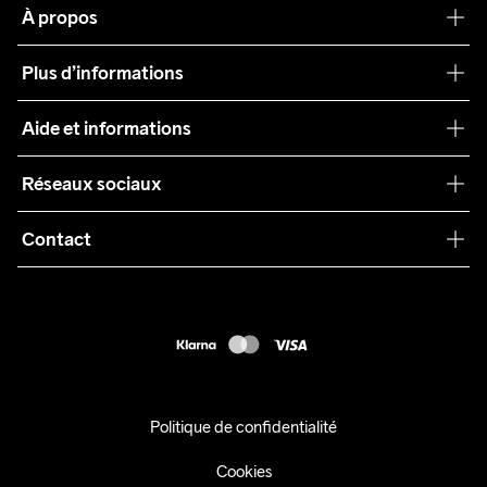
À propos
Notre philosophie
Plus d’informations
Craft Care Guide
Aide et informations
Teamwear
Service client
Réseaux sociaux
Durabilité
Conditions générales
Collaborations
Contact
Retours
Presse
customercare@craftsportswear.com
Expédition
+46 (0) 33 722 32 10
FAQ
Accessibility statement
Exercer mon droit de rétractation
Politique de confidentialité
Cookies