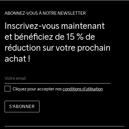
Back Body

ABONNEZ-VOUS À NOTRE NEWSLETTER
88% Polyester-Recycled

12% Elastane
Inscrivez-vous maintenant 
et bénéficiez de 15 % de 
réduction sur votre prochain 
Do Not Bleach
Do Not Dry 
Do Not Tumble
Ironing Low 
Lavage en 
Clean
Temp
machine à 
achat !
40 degrés.
Cliquez pour accepter nos 
conditions d’utilisation
S'ABONNER