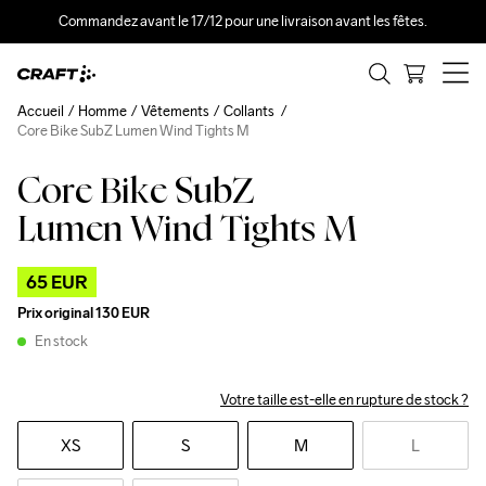
Commandez avant le 17/12 pour une livraison avant les fêtes.
Accueil
Homme
Vêtements
Collants
Core Bike SubZ Lumen Wind Tights M
Core Bike SubZ
Outlet
Recycled
Lumen Wind Tights M
65 EUR
Prix original
130 EUR
En stock
Votre taille est-elle en rupture de stock ?
XS
S
M
L