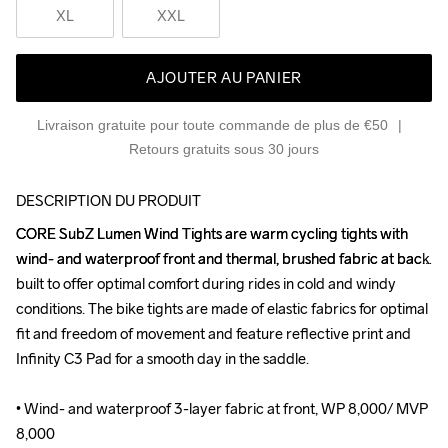
XL
XXL
AJOUTER AU PANIER
Livraison gratuite pour toute commande de plus de €50
Retours gratuits sous 30 jours
DESCRIPTION DU PRODUIT
CORE SubZ Lumen Wind Tights are warm cycling tights with 
CORE SubZ Lumen Wind Tights are warm cycling tights with 
wind- and waterproof front and thermal, brushed fabric at back 
wind- and waterproof front and thermal, brushed fabric at back 
built to offer optimal comfort during rides in cold and windy 
built to offer optimal comfort during rides in cold and windy 
conditions. The bike tights are made of elastic fabrics for optimal 
conditions. The bike tights are made of elastic fabrics for optimal 
fit and freedom of movement and feature reflective print and 
fit and freedom of movement and feature reflective print and 
Infinity C3 Pad for a smooth day in the saddle.

Infinity C3 Pad for a smooth day in the saddle.

• Wind- and waterproof 3-layer fabric at front, WP 8,000/ MVP 
• Wind- and waterproof 3-layer fabric at front, WP 8,000/ MVP 
8,000

8,000
