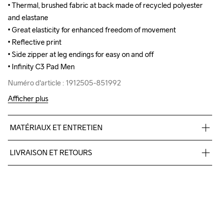
• Thermal, brushed fabric at back made of recycled polyester 
• Thermal, brushed fabric at back made of recycled polyester 
and elastane

and elastane

• Great elasticity for enhanced freedom of movement

• Great elasticity for enhanced freedom of movement

• Reflective print

• Reflective print

• Side zipper at leg endings for easy on and off

• Side zipper at leg endings for easy on and off

• Infinity C3 Pad Men
• Infinity C3 Pad Men
Numéro d'article : 1912505-851992
Numéro d'article : 1912505-851992
Afficher plus
MATÉRIAUX ET ENTRETIEN
Front Body

LIVRAISON ET RETOURS
Face

100% Polyester-Recycled

Livraison gratuite à partir de €50.
Middle

Pour les commandes inférieures, nous facturons €5.
100% Polyurethane

Nous faisons appel à DHL qui livre pendant la journée.
Back

Veillez à choisir une adresse où vous recevrez le colis.
100% Polyester-Recycled
