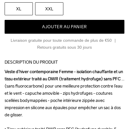
XL
XXL
AJOUTER AU PANIER
Livraison gratuite pour toute commande de plus de €50
Retours gratuits sous 30 jours
DESCRIPTION DU PRODUIT
Veste d’hiver contemporaine Femme - isolation chauffante et un 
Veste d’hiver contemporaine Femme - isolation chauffante et un 
tissu extérieur traité au DWR (traitement hydrofuge) sans PFC 
tissu extérieur traité au DWR (traitement hydrofuge) sans PFC 
(sans fluorocarbone) pour une meilleure protection contre l’eau 
(sans fluorocarbone) pour une meilleure protection contre l’eau 
et le vent - capuche amovible - zips hydrofuges - coutures 
et le vent - capuche amovible - zips hydrofuges - coutures 
scellées bodymappées - poche intérieure zippée avec 
scellées bodymappées - poche intérieure zippée avec 
impression en silicone aux épaules pour empêcher un sac à dos 
impression en silicone aux épaules pour empêcher un sac à dos 
de glisser.

de glisser.
