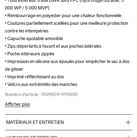
• Tissu extérieur traité DWR sans PFC (hydrofuge durable; 5 
• Tissu extérieur traité DWR sans PFC (hydrofuge durable; 5 
000 WP / 5 000 MVP)

000 WP / 5 000 MVP)

• Rembourrage en polyester pour une chaleur fonctionnelle

• Rembourrage en polyester pour une chaleur fonctionnelle

• Coutures partiellement scellées pour une meilleure protection 
• Coutures partiellement scellées pour une meilleure protection 
contre les intempéries

contre les intempéries

• Capuche ajustable amovible

• Capuche ajustable amovible

• Zips déperlants à l'avant et aux poches latérales

• Zips déperlants à l'avant et aux poches latérales

• Poche intérieure zippée

• Poche intérieure zippée

• Impression en silicone aux épaules pour empêcher le sac à dos 
• Impression en silicone aux épaules pour empêcher le sac à dos 
de glisser

de glisser

• Imprimé réfléchissant au dos

• Imprimé réfléchissant au dos

• Velcro aux extrémités des manches
• Velcro aux extrémités des manches
Numéro d'article : 1909859-999000
Numéro d'article : 1909859-999000
Afficher plus
MATÉRIAUX ET ENTRETIEN
Haut du corps: 100% polyester. Milieu: 100% PU. Doublure: 