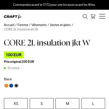
Commandez avant le 17/12 pour une livraison avant les fêtes.
Accueil
Femme
Vêtements
Vestes et gilets
CORE 2L insulation jkt W
CORE 2L insulation jkt W
Outlet
100 EUR
Prix original
200 EUR
En stock
Black
XS
S
M
L