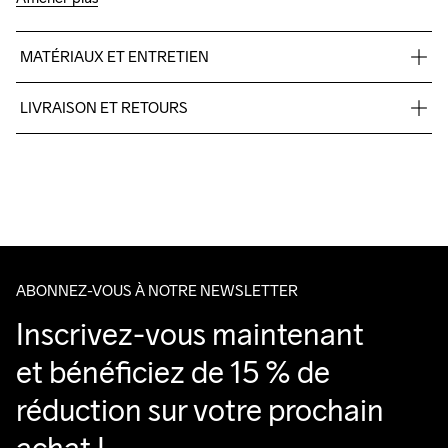
MATÉRIAUX ET ENTRETIEN
95% Polyester Recycled 5% Elastane
LIVRAISON ET RETOURS
Livraison gratuite à partir de €50.
Pour les commandes inférieures, nous facturons €5.
Do Not Bleach
Do Not Dry 
Do Not Tumble
Ironing Low 
Lavage en 
Nous faisons appel à DHL qui livre pendant la journée.
Clean
Temp
machine à 
Veillez à choisir une adresse où vous recevrez le colis.
40 degrés.
ABONNEZ-VOUS À NOTRE NEWSLETTER
Inscrivez-vous maintenant 
et bénéficiez de 15 % de 
réduction sur votre prochain 