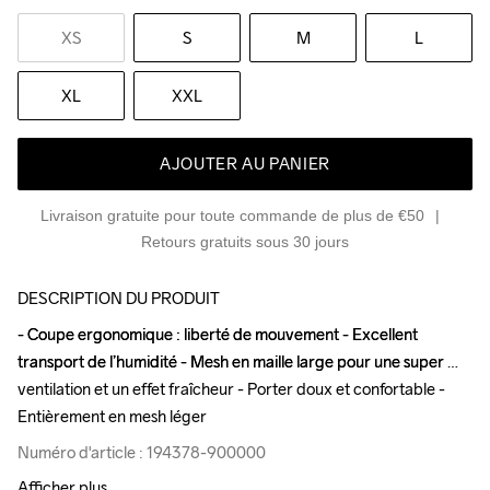
XS
S
M
L
XL
XXL
AJOUTER AU PANIER
Livraison gratuite pour toute commande de plus de €50
Retours gratuits sous 30 jours
DESCRIPTION DU PRODUIT
- Coupe ergonomique : liberté de mouvement - Excellent 
- Coupe ergonomique : liberté de mouvement - Excellent 
transport de l’humidité - Mesh en maille large pour une super 
transport de l’humidité - Mesh en maille large pour une super 
ventilation et un effet fraîcheur - Porter doux et confortable - 
ventilation et un effet fraîcheur - Porter doux et confortable - 
Entièrement en mesh léger
Entièrement en mesh léger
Numéro d'article : 194378-900000
Numéro d'article : 194378-900000
Afficher plus