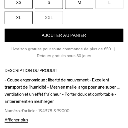
XS
S
M
L
XL
XXL
AJOUTER AU PANIER
Livraison gratuite pour toute commande de plus de €50
Retours gratuits sous 30 jours
DESCRIPTION DU PRODUIT
- Coupe ergonomique : liberté de mouvement - Excellent 
- Coupe ergonomique : liberté de mouvement - Excellent 
transport de l’humidité - Mesh en maille large pour une super 
transport de l’humidité - Mesh en maille large pour une super 
ventilation et un effet fraîcheur - Porter doux et confortable - 
ventilation et un effet fraîcheur - Porter doux et confortable - 
Entièrement en mesh léger
Entièrement en mesh léger
Numéro d'article : 194378-999000
Numéro d'article : 194378-999000
Afficher plus