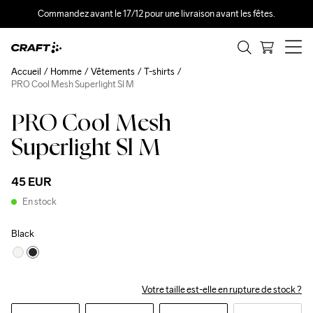
Commandez avant le 17/12 pour une livraison avant les fêtes.
Accueil
Homme
Vêtements
T-shirts
PRO Cool Mesh Superlight Sl M
PRO Cool Mesh
Superlight Sl M
45 EUR
En stock
Black
Votre taille est-elle en rupture de stock ?