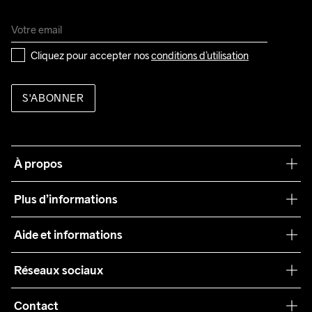
Cliquez pour accepter nos 
conditions d’utilisation
S'ABONNER
À propos
Notre philosophie
Plus d’informations
Craft Care Guide
Aide et informations
Teamwear
Service client
Réseaux sociaux
Durabilité
Conditions générales
Collaborations
Contact