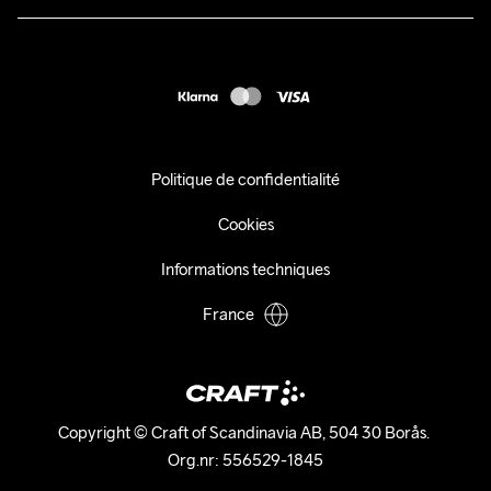
Retours
Presse
customercare@craftsportswear.com
Expédition
+46 (0) 33 722 32 10
FAQ
Accessibility statement
Exercer mon droit de rétractation
Politique de confidentialité
Cookies
Informations techniques
France
Copyright © Craft of Scandinavia AB, 504 30 Borås. 

Org.nr: 556529-1845