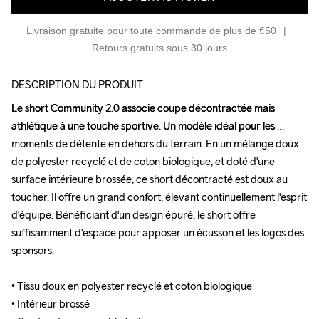
Livraison gratuite pour toute commande de plus de €50
Retours gratuits sous 30 jours
DESCRIPTION DU PRODUIT
Le short Community 2.0 associe coupe décontractée mais 
Le short Community 2.0 associe coupe décontractée mais 
athlétique à une touche sportive. Un modèle idéal pour les 
athlétique à une touche sportive. Un modèle idéal pour les 
moments de détente en dehors du terrain. En un mélange doux 
moments de détente en dehors du terrain. En un mélange doux 
de polyester recyclé et de coton biologique, et doté d'une 
de polyester recyclé et de coton biologique, et doté d'une 
surface intérieure brossée, ce short décontracté est doux au 
surface intérieure brossée, ce short décontracté est doux au 
toucher. Il offre un grand confort, élevant continuellement l'esprit 
toucher. Il offre un grand confort, élevant continuellement l'esprit 
d'équipe. Bénéficiant d'un design épuré, le short offre 
d'équipe. Bénéficiant d'un design épuré, le short offre 
suffisamment d'espace pour apposer un écusson et les logos des 
suffisamment d'espace pour apposer un écusson et les logos des 
sponsors.

sponsors.

• Tissu doux en polyester recyclé et coton biologique

• Tissu doux en polyester recyclé et coton biologique

• Intérieur brossé

• Intérieur brossé
