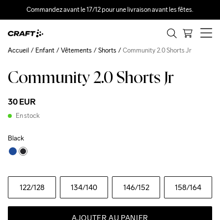
Commandez avant le 17/12 pour une livraison avant les fêtes.
Accueil
Enfant
Vêtements
Shorts
Community 2.0 Shorts Jr
Community 2.0 Shorts Jr
30 EUR
En stock
Black
122
/128
134
/140
146
/152
158
/164
AJOUTER AU PANIER