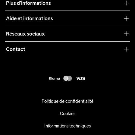
Plus d’informations
Craft Care Guide
Aide et informations
Teamwear
Service client
Réseaux sociaux
Durabilité
Conditions générales
Collaborations
Contact
Retours
Presse
customercare@craftsportswear.com
Expédition
+46 (0) 33 722 32 10
FAQ
Accessibility statement
Exercer mon droit de rétractation
Politique de confidentialité
Cookies
Informations techniques