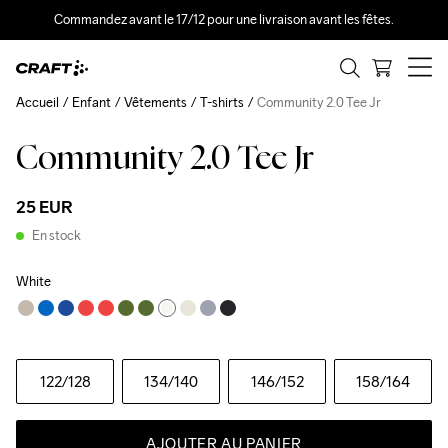
Commandez avant le 17/12 pour une livraison avant les fêtes.
Accueil
Enfant
Vêtements
T-shirts
Community 2.0 Tee Jr
Community 2.0 Tee Jr
25 EUR
En stock
White
122
/128
134
/140
146
/152
158
/164
AJOUTER AU PANIER