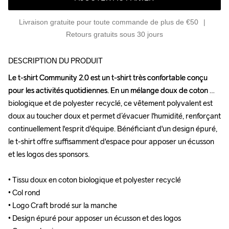
Livraison gratuite pour toute commande de plus de €50
Retours gratuits sous 30 jours
DESCRIPTION DU PRODUIT
Le t-shirt Community 2.0 est un t-shirt très confortable conçu 
Le t-shirt Community 2.0 est un t-shirt très confortable conçu 
pour les activités quotidiennes. En un mélange doux de coton 
pour les activités quotidiennes. En un mélange doux de coton 
biologique et de polyester recyclé, ce vêtement polyvalent est 
biologique et de polyester recyclé, ce vêtement polyvalent est 
doux au toucher doux et permet d’évacuer l'humidité, renforçant 
doux au toucher doux et permet d’évacuer l'humidité, renforçant 
continuellement l'esprit d'équipe. Bénéficiant d'un design épuré, 
continuellement l'esprit d'équipe. Bénéficiant d'un design épuré, 
le t-shirt offre suffisamment d'espace pour apposer un écusson 
le t-shirt offre suffisamment d'espace pour apposer un écusson 
et les logos des sponsors.

et les logos des sponsors.

• Tissu doux en coton biologique et polyester recyclé

• Tissu doux en coton biologique et polyester recyclé

• Col rond

• Col rond

• Logo Craft brodé sur la manche

• Logo Craft brodé sur la manche

• Design épuré pour apposer un écusson et des logos

• Design épuré pour apposer un écusson et des logos
