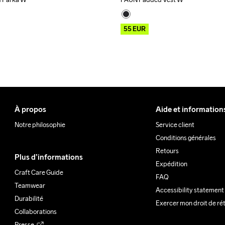
Outlet
55
EUR
À propos
Aide et information
Notre philosophie
Service client
Conditions générales
Retours
Plus d’informations
Expédition
Craft Care Guide
FAQ
Teamwear
Accessibility statement
Durabilité
Exercer mon droit de ré
Collaborations
Presse