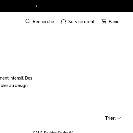
Recherche
Service client
Panier
ent intensif. Des 
bles au design 
Trier
:
FAUN Padded Parka W