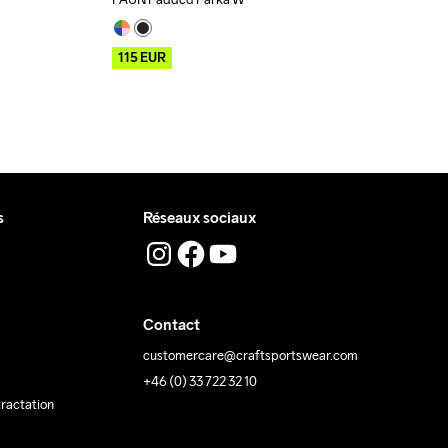
Outlet
115
EUR
s
Réseaux sociaux
Contact
customercare@craftsportswear.com
+46 (0) 33 722 32 10
tractation