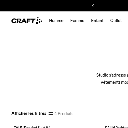
Homme
Femme
Enfant
Outlet
Studio s'adresse 
vêtements mode
Afficher les filtres
4
Produits
FAUN Padded Skirt W
FAUN Padded