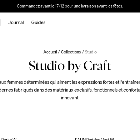
Commandez avant le 17/12 pour une livraison avant les fêtes.
Journal
Guides
Accueil
Collections
Studio
Studio by Craft
aux femmes déterminées qui aiment les expressions fortes et l'entraînem
rnes fabriqués dans des matériaux exclusifs, fonctionnels et conforta
innovant.
 Parka W
FAUN Padded Vest W