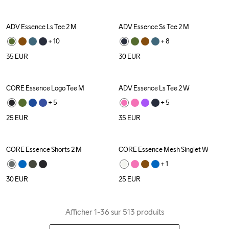
ADV Essence Ls Tee 2 M
ADV Essence Ss Tee 2 M
+ 
10
+ 
8
35
EUR
30
EUR
CORE Essence Logo Tee M
ADV Essence Ls Tee 2 W
+ 
5
+ 
5
25
EUR
35
EUR
CORE Essence Shorts 2 M
CORE Essence Mesh Singlet W
+ 
1
30
EUR
25
EUR
Afficher 1-36 sur 513 produits