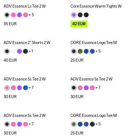
ADV Essence Ls Tee 2 W
Core Essence Warm Tights W
Outlet
+ 
5
35
EUR
42
EUR
ADV Essence 2" Shorts 2 W
CORE Essence Logo Tee M
+ 
1
+ 
5
40
EUR
25
EUR
ADV Essence Ss Tee 2 W
ADV Essence Ss Tee 2 W
+ 
7
+ 
7
30
EUR
30
EUR
ADV Essence Ss Tee 2 W
CORE Essence Logo Tee M
+ 
7
+ 
5
30
EUR
25
EUR