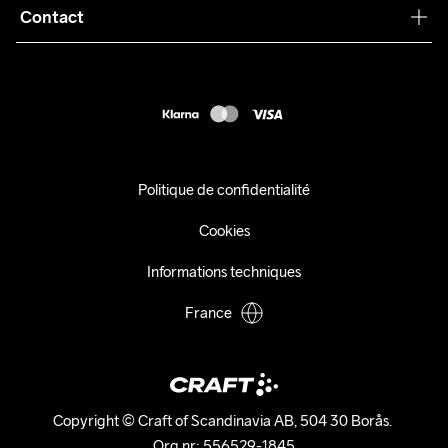
Collaborations
Contact
Retours
Presse
customercare@craftsportswear.com
Expédition
+46 (0) 33 722 32 10
FAQ
Accessibility statement
Exercer mon droit de rétractation
Politique de confidentialité
Cookies
Informations techniques
France
Copyright © Craft of Scandinavia AB, 504 30 Borås. 

Org.nr: 556529-1845