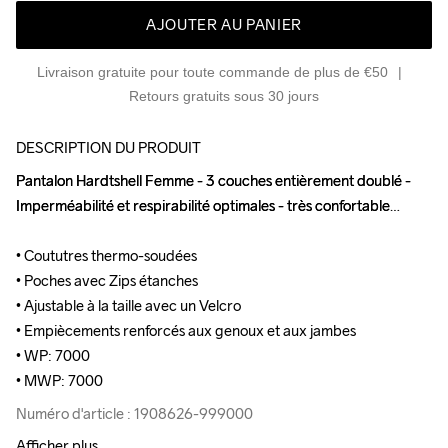
AJOUTER AU PANIER
Livraison gratuite pour toute commande de plus de €50
Retours gratuits sous 30 jours
DESCRIPTION DU PRODUIT
Pantalon Hardtshell Femme - 3 couches entièrement doublé - 
Pantalon Hardtshell Femme - 3 couches entièrement doublé - 
Imperméabilité et respirabilité optimales - très confortable

Imperméabilité et respirabilité optimales - très confortable

• Coututres thermo-soudées

• Coututres thermo-soudées

• Poches avec Zips étanches

• Poches avec Zips étanches

• Ajustable à la taille avec un Velcro

• Ajustable à la taille avec un Velcro

• Empiècements renforcés aux genoux et aux jambes

• Empiècements renforcés aux genoux et aux jambes

• WP: 7000

• WP: 7000

• MWP: 7000
• MWP: 7000
Numéro d'article : 1908626-999000
Numéro d'article : 1908626-999000
Afficher plus