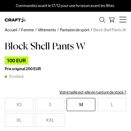
Commandez avant le 17/12 pour une livraison avant les fêtes.
Accueil
Femme
Vêtements
Pantalon de sport
Block Shell Pants W
Block Shell Pants W
Outlet
100 EUR
Prix original
200 EUR
En stock
Votre taille est-elle en rupture de stock ?
XS
S
M
L
XL
XXL