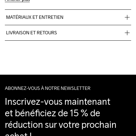
MATÉRIAUX ET ENTRETIEN
100% polyester.
LIVRAISON ET RETOURS
Livraison gratuite à partir de €50.
Pour les commandes inférieures, nous facturons €5.
Lavage en 
Nous faisons appel à DHL qui livre pendant la journée.
machine à 
Veillez à choisir une adresse où vous recevrez le colis.
40 degrés.
ABONNEZ-VOUS À NOTRE NEWSLETTER
Inscrivez-vous maintenant 
et bénéficiez de 15 % de 
réduction sur votre prochain 