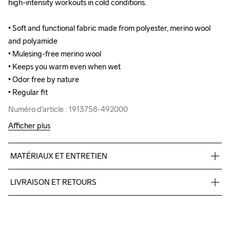
high-intensity workouts in cold conditions.

high-intensity workouts in cold conditions.

• Soft and functional fabric made from polyester, merino wool 
• Soft and functional fabric made from polyester, merino wool 
and polyamide

and polyamide

• Mulesing-free merino wool

• Mulesing-free merino wool

• Keeps you warm even when wet

• Keeps you warm even when wet

• Odor free by nature

• Odor free by nature

• Regular fit
• Regular fit
Numéro d'article : 1913758-492000
Numéro d'article : 1913758-492000
Afficher plus
MATÉRIAUX ET ENTRETIEN
47% Polyester Recycled

LIVRAISON ET RETOURS
42% Wool Merino

11% Polyamide
Livraison gratuite à partir de €50.
Pour les commandes inférieures, nous facturons €5.
Nous faisons appel à DHL qui livre pendant la journée.