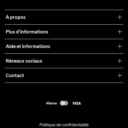
À propos
Notre philosophie
Plus d’informations
Craft Care Guide
Aide et informations
Teamwear
Service client
Réseaux sociaux
Durabilité
Conditions générales
Collaborations
Contact
Retours
Presse
customercare@craftsportswear.com
Expédition
+46 (0) 33 722 32 10
FAQ
Accessibility statement
Exercer mon droit de rétractation
Politique de confidentialité