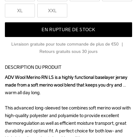
XL
XXL
EN RUPTURE DE STOCK
Livraison gratuite pour toute commande de plus de €50
Retours gratuits sous 30 jours
DESCRIPTION DU PRODUIT
ADV Wool Merino RN LS is a highly functional baselayer jersey 
ADV Wool Merino RN LS is a highly functional baselayer jersey 
made from a soft merino wool blend that keeps you dry and 
made from a soft merino wool blend that keeps you dry and 
warm all day long.

warm all day long.

This advanced long-sleeved tee combines soft merino wool with 
This advanced long-sleeved tee combines soft merino wool with 
high-quality polyester and polyamide to provide excellent 
high-quality polyester and polyamide to provide excellent 
thermoregulation as well as efficient moisture transport, great 
thermoregulation as well as efficient moisture transport, great 
durability and optimal fit. A perfect choice for both low- and 
durability and optimal fit. A perfect choice for both low- and 