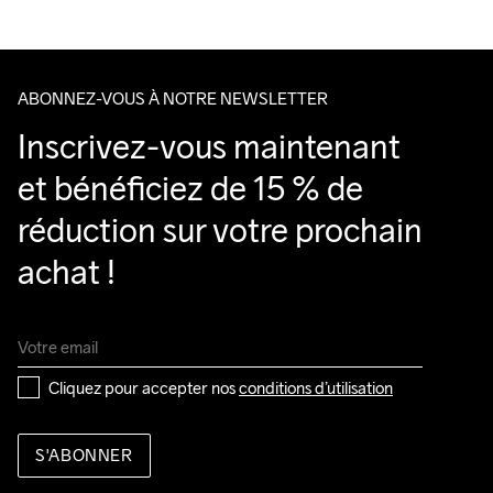
Veillez à choisir une adresse où vous recevrez le colis.
Do Not Bleach
Do Not Dry 
Do Not Iron
Do Not Tumble
Machine Wash 
Clean
30 Gentle
ABONNEZ-VOUS À NOTRE NEWSLETTER
Inscrivez-vous maintenant 
et bénéficiez de 15 % de 
réduction sur votre prochain 
achat !
Cliquez pour accepter nos 
conditions d’utilisation
S'ABONNER