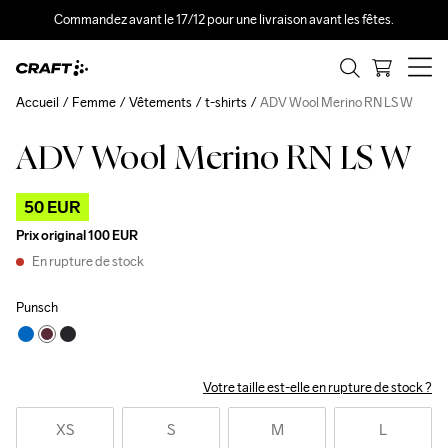
Commandez avant le 17/12 pour une livraison avant les fêtes.
Accueil
Femme
Vêtements
t-shirts
ADV Wool Merino RN LS W
ADV Wool Merino RN LS W
Outlet
50 EUR
Prix original
100 EUR
En rupture de stock
Punsch
Votre taille est-elle en rupture de stock ?
XS
S
M
L