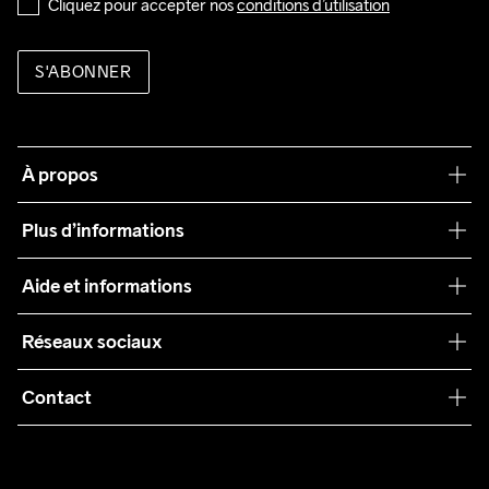
Cliquez pour accepter nos 
conditions d’utilisation
S'ABONNER
À propos
Notre philosophie
Plus d’informations
Craft Care Guide
Aide et informations
Teamwear
Service client
Réseaux sociaux
Durabilité
Conditions générales
Collaborations
Contact
Retours
Presse
customercare@craftsportswear.com
Expédition
+46 (0) 33 722 32 10