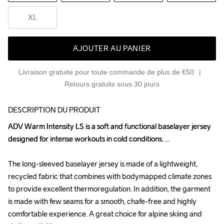
XL
AJOUTER AU PANIER
Livraison gratuite pour toute commande de plus de €50
Retours gratuits sous 30 jours
DESCRIPTION DU PRODUIT
ADV Warm Intensity LS is a soft and functional baselayer jersey 
ADV Warm Intensity LS is a soft and functional baselayer jersey 
designed for intense workouts in cold conditions. 

designed for intense workouts in cold conditions. 

The long-sleeved baselayer jersey is made of a lightweight, 
The long-sleeved baselayer jersey is made of a lightweight, 
recycled fabric that combines with bodymapped climate zones 
recycled fabric that combines with bodymapped climate zones 
to provide excellent thermoregulation. In addition, the garment 
to provide excellent thermoregulation. In addition, the garment 
is made with few seams for a smooth, chafe-free and highly 
is made with few seams for a smooth, chafe-free and highly 
comfortable experience. A great choice for alpine skiing and 
comfortable experience. A great choice for alpine skiing and 