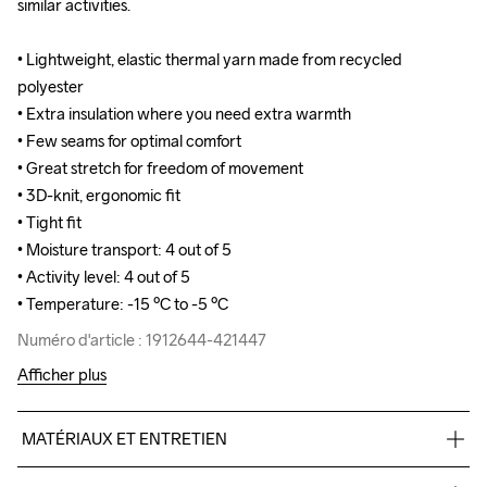
similar activities. 

similar activities. 

• Lightweight, elastic thermal yarn made from recycled 
• Lightweight, elastic thermal yarn made from recycled 
polyester

polyester

• Extra insulation where you need extra warmth

• Extra insulation where you need extra warmth

• Few seams for optimal comfort 

• Few seams for optimal comfort 

• Great stretch for freedom of movement

• Great stretch for freedom of movement

• 3D-knit, ergonomic fit

• 3D-knit, ergonomic fit

• Tight fit

• Tight fit

• Moisture transport: 4 out of 5

• Moisture transport: 4 out of 5

• Activity level: 4 out of 5

• Activity level: 4 out of 5

• Temperature: -15 ºC to -5 ºC
• Temperature: -15 ºC to -5 ºC
Numéro d'article : 1912644-421447
Numéro d'article : 1912644-421447
Afficher plus
MATÉRIAUX ET ENTRETIEN
69% Polyester Recycled
