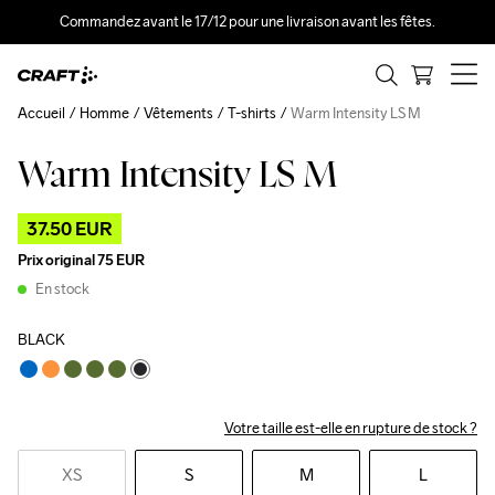
Commandez avant le 17/12 pour une livraison avant les fêtes.
Accueil
Homme
Vêtements
T-shirts
Warm Intensity LS M
Warm Intensity LS M
Outlet
37.50 EUR
Prix original
75 EUR
En stock
BLACK
Votre taille est-elle en rupture de stock ?
XS
S
M
L