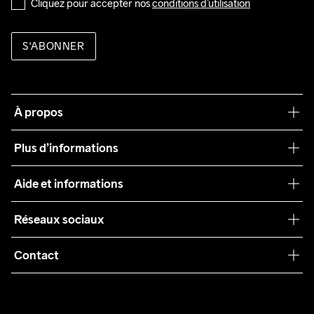
Cliquez pour accepter nos 
conditions d’utilisation
S'ABONNER
À propos
Notre philosophie
Plus d’informations
Craft Care Guide
Aide et informations
Teamwear
Service client
Réseaux sociaux
Durabilité
Conditions générales
Collaborations
Contact
Retours
Presse
customercare@craftsportswear.com
Expédition
+46 (0) 33 722 32 10