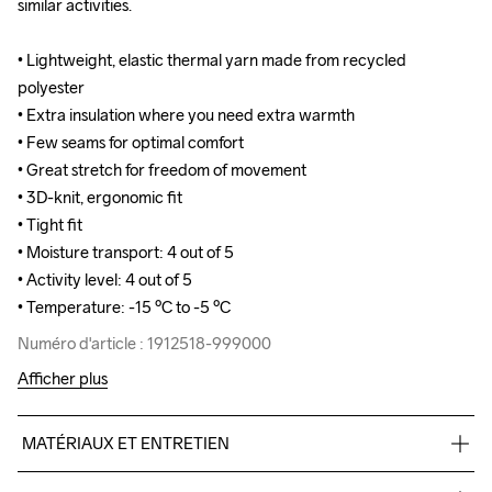
similar activities. 

similar activities. 

• Lightweight, elastic thermal yarn made from recycled 
• Lightweight, elastic thermal yarn made from recycled 
polyester

polyester

• Extra insulation where you need extra warmth

• Extra insulation where you need extra warmth

• Few seams for optimal comfort 

• Few seams for optimal comfort 

• Great stretch for freedom of movement

• Great stretch for freedom of movement

• 3D-knit, ergonomic fit

• 3D-knit, ergonomic fit

• Tight fit

• Tight fit

• Moisture transport: 4 out of 5

• Moisture transport: 4 out of 5

• Activity level: 4 out of 5

• Activity level: 4 out of 5

• Temperature: -15 ºC to -5 ºC
• Temperature: -15 ºC to -5 ºC
Numéro d'article : 1912518-999000
Numéro d'article : 1912518-999000
Afficher plus
MATÉRIAUX ET ENTRETIEN
69% Polyester Recycled
