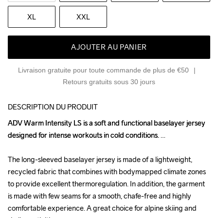
XL
XXL
AJOUTER AU PANIER
Livraison gratuite pour toute commande de plus de €50
Retours gratuits sous 30 jours
DESCRIPTION DU PRODUIT
ADV Warm Intensity LS is a soft and functional baselayer jersey 
ADV Warm Intensity LS is a soft and functional baselayer jersey 
designed for intense workouts in cold conditions. 

designed for intense workouts in cold conditions. 

The long-sleeved baselayer jersey is made of a lightweight, 
The long-sleeved baselayer jersey is made of a lightweight, 
recycled fabric that combines with bodymapped climate zones 
recycled fabric that combines with bodymapped climate zones 
to provide excellent thermoregulation. In addition, the garment 
to provide excellent thermoregulation. In addition, the garment 
is made with few seams for a smooth, chafe-free and highly 
is made with few seams for a smooth, chafe-free and highly 
comfortable experience. A great choice for alpine skiing and 
comfortable experience. A great choice for alpine skiing and 