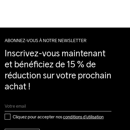
Pour les commandes inférieures, nous facturons €5.
Do Not Bleach
Do Not Dry 
Do Not Tumble
Ironing Low 
Machine Wash 
Nous faisons appel à DHL qui livre pendant la journée.
Clean
Temp
40 Gentle
Veillez à choisir une adresse où vous recevrez le colis.
ABONNEZ-VOUS À NOTRE NEWSLETTER
Inscrivez-vous maintenant 
et bénéficiez de 15 % de 
réduction sur votre prochain 
achat !
Cliquez pour accepter nos 
conditions d’utilisation