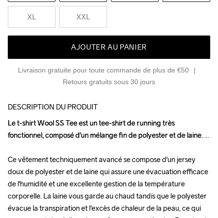
XL
XXL
AJOUTER AU PANIER
Livraison gratuite pour toute commande de plus de €50
Retours gratuits sous 30 jours
DESCRIPTION DU PRODUIT
Le t-shirt Wool SS Tee est un tee-shirt de running très 
Le t-shirt Wool SS Tee est un tee-shirt de running très 
fonctionnel, composé d'un mélange fin de polyester et de laine. 

fonctionnel, composé d'un mélange fin de polyester et de laine. 

Ce vêtement techniquement avancé se compose d'un jersey 
Ce vêtement techniquement avancé se compose d'un jersey 
doux de polyester et de laine qui assure une évacuation efficace 
doux de polyester et de laine qui assure une évacuation efficace 
de l'humidité et une excellente gestion de la température 
de l'humidité et une excellente gestion de la température 
corporelle. La laine vous garde au chaud tandis que le polyester 
corporelle. La laine vous garde au chaud tandis que le polyester 
évacue la transpiration et l'excès de chaleur de la peau, ce qui 
évacue la transpiration et l'excès de chaleur de la peau, ce qui 