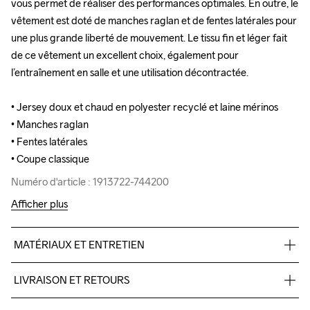
vous permet de réaliser des performances optimales. En outre, le 
vous permet de réaliser des performances optimales. En outre, le 
vêtement est doté de manches raglan et de fentes latérales pour 
vêtement est doté de manches raglan et de fentes latérales pour 
une plus grande liberté de mouvement. Le tissu fin et léger fait 
une plus grande liberté de mouvement. Le tissu fin et léger fait 
de ce vêtement un excellent choix, également pour 
de ce vêtement un excellent choix, également pour 
l’entraînement en salle et une utilisation décontractée.

l’entraînement en salle et une utilisation décontractée.

• Jersey doux et chaud en polyester recyclé et laine mérinos

• Jersey doux et chaud en polyester recyclé et laine mérinos

• Manches raglan

• Manches raglan

• Fentes latérales

• Fentes latérales

• Coupe classique
• Coupe classique
Numéro d'article : 1913722-744200
Numéro d'article : 1913722-744200
Afficher plus
MATÉRIAUX ET ENTRETIEN
80% Polyester-Recycled, 20% Wool
LIVRAISON ET RETOURS
Livraison gratuite à partir de €50.