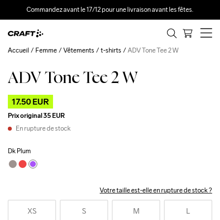
Commandez avant le 17/12 pour une livraison avant les fêtes.
Accueil
Femme
Vêtements
t-shirts
ADV Tone Tee 2 W
ADV Tone Tee 2 W
Outlet
17.50 EUR
Prix original
35 EUR
En rupture de stock
Dk Plum
Votre taille est-elle en rupture de stock ?
XS
S
M
L