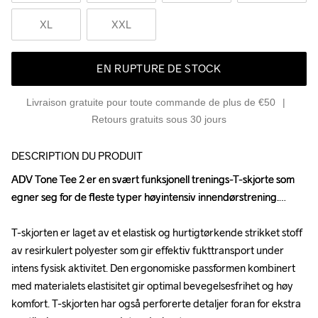
XL
XXL
EN RUPTURE DE STOCK
Livraison gratuite pour toute commande de plus de €50
Retours gratuits sous 30 jours
DESCRIPTION DU PRODUIT
ADV Tone Tee 2 er en svært funksjonell trenings-T-skjorte som 
ADV Tone Tee 2 er en svært funksjonell trenings-T-skjorte som 
egner seg for de fleste typer høyintensiv innendørstrening.

egner seg for de fleste typer høyintensiv innendørstrening.

T-skjorten er laget av et elastisk og hurtigtørkende strikket stoff 
T-skjorten er laget av et elastisk og hurtigtørkende strikket stoff 
av resirkulert polyester som gir effektiv fukttransport under 
av resirkulert polyester som gir effektiv fukttransport under 
intens fysisk aktivitet. Den ergonomiske passformen kombinert 
intens fysisk aktivitet. Den ergonomiske passformen kombinert 
med materialets elastisitet gir optimal bevegelsesfrihet og høy 
med materialets elastisitet gir optimal bevegelsesfrihet og høy 
komfort. T-skjorten har også perforerte detaljer foran for ekstra 
komfort. T-skjorten har også perforerte detaljer foran for ekstra 