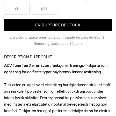
XL
XXL
EN RUPTURE DE STOCK
Livraison gratuite pour toute commande de plus de €50
Retours gratuits sous 30 jours
DESCRIPTION DU PRODUIT
ADV Tone Tee 2 er en svært funksjonell trenings-T-skjorte som 
ADV Tone Tee 2 er en svært funksjonell trenings-T-skjorte som 
egner seg for de fleste typer høyintensiv innendørstrening.

egner seg for de fleste typer høyintensiv innendørstrening.

T-skjorten er laget av et elastisk og hurtigtørkende strikket stoff 
T-skjorten er laget av et elastisk og hurtigtørkende strikket stoff 
av resirkulert polyester som gir effektiv fukttransport under 
av resirkulert polyester som gir effektiv fukttransport under 
intens fysisk aktivitet. Den ergonomiske passformen kombinert 
intens fysisk aktivitet. Den ergonomiske passformen kombinert 
med materialets elastisitet gir optimal bevegelsesfrihet og høy 
med materialets elastisitet gir optimal bevegelsesfrihet og høy 
komfort. T-skjorten har også perforerte detaljer foran for ekstra 
komfort. T-skjorten har også perforerte detaljer foran for ekstra 