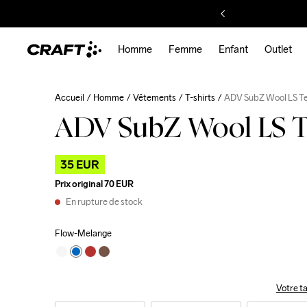
Homme
Femme
Enfant
Outlet
Accueil
Homme
Vêtements
T-shirts
ADV SubZ Wool LS T
ADV SubZ Wool LS T
35 EUR
Prix original
70 EUR
En rupture de stock
Flow-Melange
Votre ta