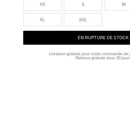
XS
S
M
XL
XXL
EN RUPTURE DE STOCK
Livraison gratuite pour toute commande de 
Retours gratuits sous 30 jour