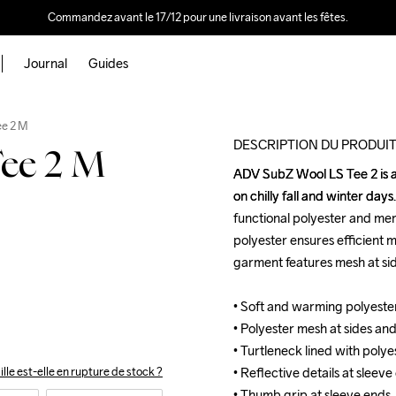
Commandez avant le 17/12 pour une livraison avant les fêtes.
Journal
Guides
Outlet
ee 2 M
DESCRIPTION DU PRODUI
ee 2 M
ADV SubZ Wool LS Tee 2 is a 
ADV SubZ Wool LS Tee 2 is a 
on chilly fall and winter day
on chilly fall and winter day
functional polyester and mer
functional polyester and mer
polyester ensures efficient m
polyester ensures efficient m
garment features mesh at sid
garment features mesh at sid
• Soft and warming polyester
• Soft and warming polyester
• Polyester mesh at sides and
• Polyester mesh at sides and
• Turtleneck lined with polye
• Turtleneck lined with polye
• Reflective details at sleeve
• Reflective details at sleeve
ille est-elle en rupture de stock ?
• Thumb grip at sleeve ends
• Thumb grip at sleeve ends