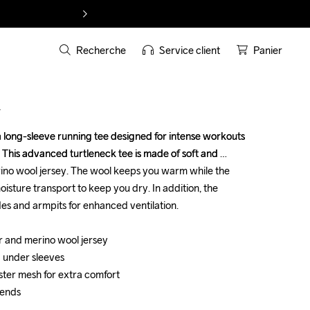
Recherche
Service client
Panier
T
long-sleeve running tee designed for intense workouts 
long-sleeve running tee designed for intense workouts 
s. This advanced turtleneck tee is made of soft and 
s. This advanced turtleneck tee is made of soft and 
ino wool jersey. The wool keeps you warm while the 
ino wool jersey. The wool keeps you warm while the 
oisture transport to keep you dry. In addition, the 
oisture transport to keep you dry. In addition, the 
es and armpits for enhanced ventilation.

es and armpits for enhanced ventilation.

 and merino wool jersey

 and merino wool jersey

 under sleeves 

 under sleeves 

ster mesh for extra comfort

ster mesh for extra comfort

 ends

 ends
