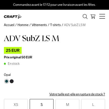
Commandez avant le 17/12 pour une livraison avant les fêtes.
Accueil
Homme
Vêtements
T-shirts
ADV SubZ LS M
ADV SubZ LS M
Outlet
25 EUR
Prix original
50 EUR
En stock
Opal
Votre taille est-elle en rupture de stock ?
XS
S
M
L