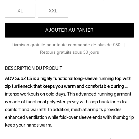
XL
XXL
AJOUTER AU PANIER
Livraison gratuite pour toute commande de plus de €50
Retours gratuits sous 30 jours
DESCRIPTION DU PRODUIT
ADV SubZ LS is a highly functional long-sleeve running top with 
ADV SubZ LS is a highly functional long-sleeve running top with 
zip turtleneck that keeps you warm and comfortable during 
zip turtleneck that keeps you warm and comfortable during 
intense workouts on cold days. This advanced running garment 
intense workouts on cold days. This advanced running garment 
is made of functional polyester jersey with loop back for extra 
is made of functional polyester jersey with loop back for extra 
comfort and warmth. In addition, mesh at armpits provides 
comfort and warmth. In addition, mesh at armpits provides 
enhanced ventilation while fold-over sleeve ends with thumbgrip 
enhanced ventilation while fold-over sleeve ends with thumbgrip 
keep your hands warm.

keep your hands warm.
