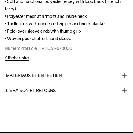
• Soft and functional polyester jersey with loop back (French 
• Soft and functional polyester jersey with loop back (French 
terry)

terry)

• Polyester mesh at armpits and inside neck 

• Polyester mesh at armpits and inside neck 

• Turtleneck with concealed zipper and inner placket

• Turtleneck with concealed zipper and inner placket

• Fold-over sleeve ends with thumb grip

• Fold-over sleeve ends with thumb grip

• Woven pocket at left hand sleeve
• Woven pocket at left hand sleeve
Numéro d'article : 1911331-678000
Numéro d'article : 1911331-678000
Afficher plus
MATÉRIAUX ET ENTRETIEN
100% polyester
LIVRAISON ET RETOURS
Livraison gratuite à partir de €50.
Pour les commandes inférieures, nous facturons €5.
Do Not Bleach
Do Not Dry 
Do Not Tumble
Ironing Low 
Lavage en 
Nous faisons appel à DHL qui livre pendant la journée.
Clean
Temp
machine à 
Veillez à choisir une adresse où vous recevrez le colis.
40 degrés.