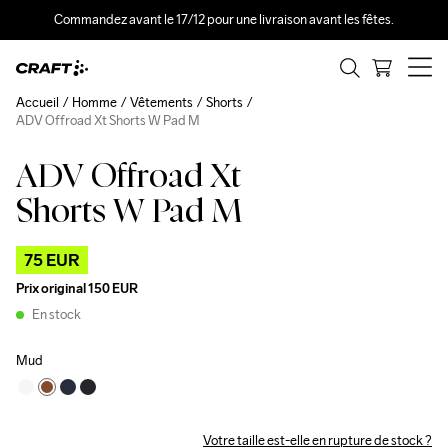
Commandez avant le 17/12 pour une livraison avant les fêtes.
Accueil
Homme
Vêtements
Shorts
ADV Offroad Xt Shorts W Pad M
ADV Offroad Xt
Outlet
Shorts W Pad M
75 EUR
Prix original
150 EUR
En stock
Mud
Votre taille est-elle en rupture de stock ?