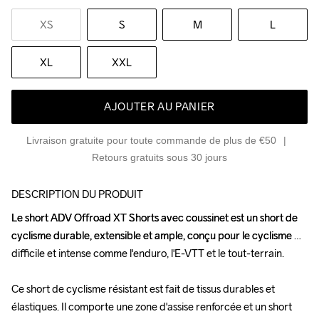
XS
S
M
L
XL
XXL
AJOUTER AU PANIER
Livraison gratuite pour toute commande de plus de €50
Retours gratuits sous 30 jours
DESCRIPTION DU PRODUIT
Le short ADV Offroad XT Shorts avec coussinet est un short de 
Le short ADV Offroad XT Shorts avec coussinet est un short de 
cyclisme durable, extensible et ample, conçu pour le cyclisme 
cyclisme durable, extensible et ample, conçu pour le cyclisme 
difficile et intense comme l'enduro, l'E-VTT et le tout-terrain.

difficile et intense comme l'enduro, l'E-VTT et le tout-terrain.

Ce short de cyclisme résistant est fait de tissus durables et 
Ce short de cyclisme résistant est fait de tissus durables et 
élastiques. Il comporte une zone d'assise renforcée et un short 
élastiques. Il comporte une zone d'assise renforcée et un short 