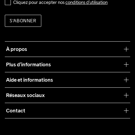
Cliquez pour accepter nos 
conditions d’utilisation
S'ABONNER
À propos
Notre philosophie
Plus d’informations
Craft Care Guide
Aide et informations
Teamwear
Service client
Réseaux sociaux
Durabilité
Conditions générales
Collaborations
Contact
Retours
Presse
customercare@craftsportswear.com
Expédition
+46 (0) 33 722 32 10