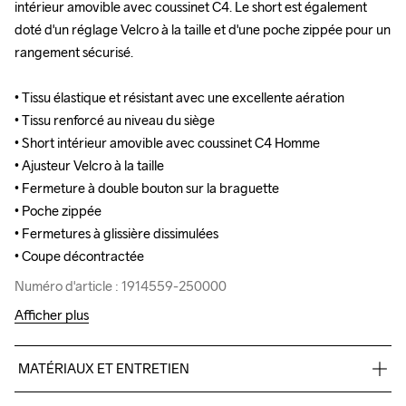
intérieur amovible avec coussinet C4. Le short est également 
intérieur amovible avec coussinet C4. Le short est également 
doté d'un réglage Velcro à la taille et d'une poche zippée pour un 
doté d'un réglage Velcro à la taille et d'une poche zippée pour un 
rangement sécurisé.

rangement sécurisé.

• Tissu élastique et résistant avec une excellente aération

• Tissu élastique et résistant avec une excellente aération

• Tissu renforcé au niveau du siège

• Tissu renforcé au niveau du siège

• Short intérieur amovible avec coussinet C4 Homme

• Short intérieur amovible avec coussinet C4 Homme

• Ajusteur Velcro à la taille

• Ajusteur Velcro à la taille

• Fermeture à double bouton sur la braguette

• Fermeture à double bouton sur la braguette

• Poche zippée

• Poche zippée

• Fermetures à glissière dissimulées

• Fermetures à glissière dissimulées

• Coupe décontractée
• Coupe décontractée
Numéro d'article : 1914559-250000
Numéro d'article : 1914559-250000
Afficher plus
MATÉRIAUX ET ENTRETIEN
Main
