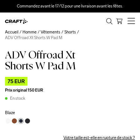
Commandez avant le 17/12 pour une livraison avant les fêtes.
Accueil
Homme
Vêtements
Shorts
ADV Offroad Xt Shorts W Pad M
ADV Offroad Xt
Outlet
Shorts W Pad M
75 EUR
Prix original
150 EUR
En stock
Blaze
Votre taille est-elle en rupture de stock ?