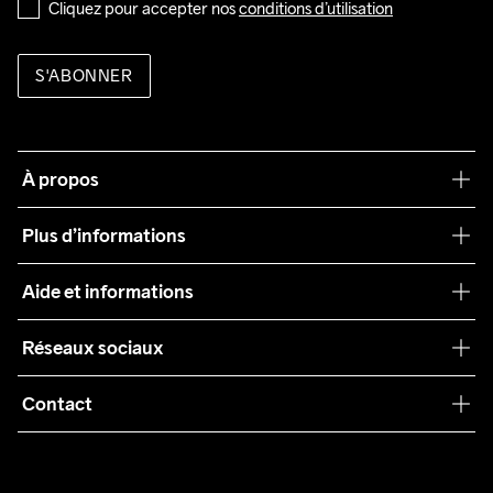
Cliquez pour accepter nos 
conditions d’utilisation
S'ABONNER
À propos
Notre philosophie
Plus d’informations
Craft Care Guide
Aide et informations
Teamwear
Service client
Réseaux sociaux
Durabilité
Conditions générales
Collaborations
Contact
Retours
Presse
customercare@craftsportswear.com
Expédition
+46 (0) 33 722 32 10