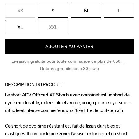
XS
S
M
L
XL
XXL
AJOUTER AU PANIER
Livraison gratuite pour toute commande de plus de €50
Retours gratuits sous 30 jours
DESCRIPTION DU PRODUIT
Le short ADV Offroad XT Shorts avec coussinet est un short de 
Le short ADV Offroad XT Shorts avec coussinet est un short de 
cyclisme durable, extensible et ample, conçu pour le cyclisme 
cyclisme durable, extensible et ample, conçu pour le cyclisme 
difficile et intense comme l'enduro, l'E-VTT et le tout-terrain.

difficile et intense comme l'enduro, l'E-VTT et le tout-terrain.

Ce short de cyclisme résistant est fait de tissus durables et 
Ce short de cyclisme résistant est fait de tissus durables et 
élastiques. Il comporte une zone d'assise renforcée et un short 
élastiques. Il comporte une zone d'assise renforcée et un short 