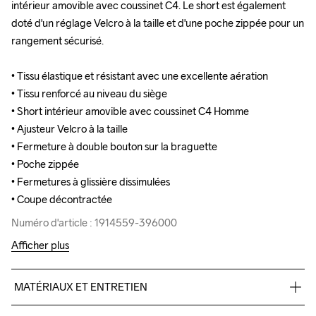
intérieur amovible avec coussinet C4. Le short est également 
intérieur amovible avec coussinet C4. Le short est également 
doté d'un réglage Velcro à la taille et d'une poche zippée pour un 
doté d'un réglage Velcro à la taille et d'une poche zippée pour un 
rangement sécurisé.

rangement sécurisé.

• Tissu élastique et résistant avec une excellente aération

• Tissu élastique et résistant avec une excellente aération

• Tissu renforcé au niveau du siège

• Tissu renforcé au niveau du siège

• Short intérieur amovible avec coussinet C4 Homme

• Short intérieur amovible avec coussinet C4 Homme

• Ajusteur Velcro à la taille

• Ajusteur Velcro à la taille

• Fermeture à double bouton sur la braguette

• Fermeture à double bouton sur la braguette

• Poche zippée

• Poche zippée

• Fermetures à glissière dissimulées

• Fermetures à glissière dissimulées

• Coupe décontractée
• Coupe décontractée
Numéro d'article : 1914559-396000
Numéro d'article : 1914559-396000
Afficher plus
MATÉRIAUX ET ENTRETIEN
Main
