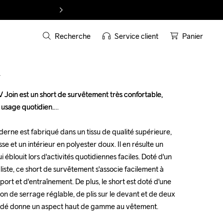
Recherche
Service client
Panier
T
Join est un short de survêtement très confortable, 
Join est un short de survêtement très confortable, 
 usage quotidien.

 usage quotidien.

rne est fabriqué dans un tissu de qualité supérieure, 
rne est fabriqué dans un tissu de qualité supérieure, 
se et un intérieur en polyester doux. Il en résulte un 
se et un intérieur en polyester doux. Il en résulte un 
éblouit lors d'activités quotidiennes faciles. Doté d'un 
éblouit lors d'activités quotidiennes faciles. Doté d'un 
ste, ce short de survêtement s'associe facilement à 
ste, ce short de survêtement s'associe facilement à 
ort et d'entraînement. De plus, le short est doté d'une 
ort et d'entraînement. De plus, le short est doté d'une 
n de serrage réglable, de plis sur le devant et de deux 
n de serrage réglable, de plis sur le devant et de deux 
rodé donne un aspect haut de gamme au vêtement.

rodé donne un aspect haut de gamme au vêtement.
