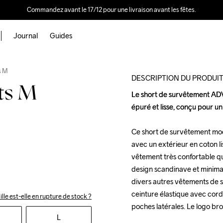
Commandez avant le 17/12 pour une livraison avant les fêtes.
Journal
Guides
s M
DESCRIPTION DU PRODUI
ts M
Le short de survêtement ADV 
Le short de survêtement ADV 
épuré et lisse, conçu pour un
épuré et lisse, conçu pour un
Ce short de survêtement mode
Ce short de survêtement mode
avec un extérieur en coton lis
avec un extérieur en coton lis
vêtement très confortable qui 
vêtement très confortable qui 
design scandinave et minimali
design scandinave et minimali
divers autres vêtements de sp
divers autres vêtements de sp
ceinture élastique avec cordo
ceinture élastique avec cordo
ille est-elle en rupture de stock ?
poches latérales. Le logo b
poches latérales. Le logo b
L