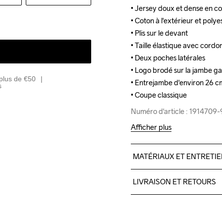
• Jersey doux et dense en co
• Jersey doux et dense en co
• Coton à l'extérieur et polyest
• Coton à l'extérieur et polyest
• Plis sur le devant 

• Plis sur le devant 

• Taille élastique avec cordo
• Taille élastique avec cordo
• Deux poches latérales 

• Deux poches latérales 

• Logo brodé sur la jambe ga
• Logo brodé sur la jambe ga
plus de €50
• Entrejambe d'environ 26 cm 
• Entrejambe d'environ 26 cm 
s
• Coupe classique
• Coupe classique
Numéro d'article : 191470
Numéro d'article : 191470
Afficher plus
MATÉRIAUX ET ENTRETI
Solid colors: 51% Polyeste
LIVRAISON ET RETOURS
Melange colors: 53% Cotto
Livraison gratuite à partir 
Pour les commandes inférieu