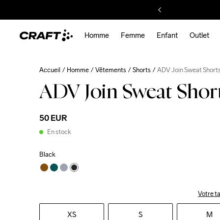
Homme
Femme
Enfant
Outlet
Accueil
Homme
Vêtements
Shorts
ADV Join Sweat Short
ADV Join Sweat Shor
50 EUR
En stock
Black
Votre ta
XS
S
M