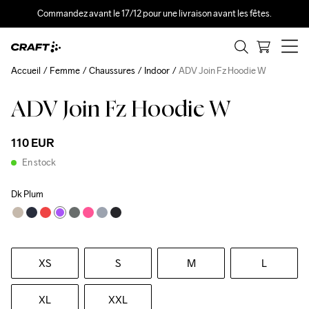
Commandez avant le 17/12 pour une livraison avant les fêtes.
Accueil
Femme
Chaussures
Indoor
ADV Join Fz Hoodie W
ADV Join Fz Hoodie W
110 EUR
En stock
Dk Plum
XS
S
M
L
XL
XXL