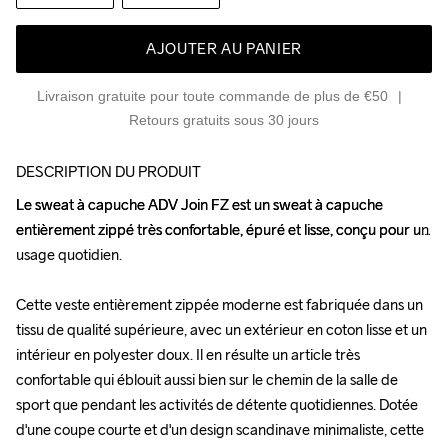
AJOUTER AU PANIER
Livraison gratuite pour toute commande de plus de €50
Retours gratuits sous 30 jours
DESCRIPTION DU PRODUIT
Le sweat à capuche ADV Join FZ est un sweat à capuche 
Le sweat à capuche ADV Join FZ est un sweat à capuche 
entièrement zippé très confortable, épuré et lisse, conçu pour un 
entièrement zippé très confortable, épuré et lisse, conçu pour un 
usage quotidien.

usage quotidien.

Cette veste entièrement zippée moderne est fabriquée dans un 
Cette veste entièrement zippée moderne est fabriquée dans un 
tissu de qualité supérieure, avec un extérieur en coton lisse et un 
tissu de qualité supérieure, avec un extérieur en coton lisse et un 
intérieur en polyester doux. Il en résulte un article très 
intérieur en polyester doux. Il en résulte un article très 
confortable qui éblouit aussi bien sur le chemin de la salle de 
confortable qui éblouit aussi bien sur le chemin de la salle de 
sport que pendant les activités de détente quotidiennes. Dotée 
sport que pendant les activités de détente quotidiennes. Dotée 
d'une coupe courte et d'un design scandinave minimaliste, cette 
d'une coupe courte et d'un design scandinave minimaliste, cette 