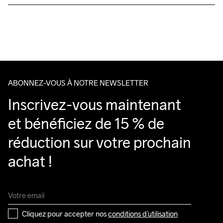
Elastane
Livraison gratuite à partir de €50.
Pour les commandes inférieures, nous facturons €5.
Nous faisons appel à DHL qui livre pendant la journée.
Veillez à choisir une adresse où vous recevrez le colis.
Do Not Bleach
Do Not Dry 
Ironing Low 
Lavage en 
Tumble Low 
Clean
Temp
machine à 
Temp
40 degrés.
ABONNEZ-VOUS À NOTRE NEWSLETTER
Inscrivez-vous maintenant 
et bénéficiez de 15 % de 
réduction sur votre prochain 
achat !
Cliquez pour accepter nos 
conditions d’utilisation