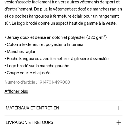
veste s'associe facilement à divers autres vêtements de sport et 
veste s'associe facilement à divers autres vêtements de sport et 
d'entraînement. De plus, le vêtement est doté de manches raglan 
d'entraînement. De plus, le vêtement est doté de manches raglan 
et de poches kangourou à fermeture éclair pour un rangement 
et de poches kangourou à fermeture éclair pour un rangement 
sûr. Le logo brodé donne un aspect haut de gamme à la veste.

sûr. Le logo brodé donne un aspect haut de gamme à la veste.

• Jersey doux et dense en coton et polyester (320 g/m²)

• Jersey doux et dense en coton et polyester (320 g/m²)

• Coton à l'extérieur et polyester à l'intérieur

• Coton à l'extérieur et polyester à l'intérieur

• Manches raglan

• Manches raglan

• Poche kangourou avec fermetures à glissière dissimulées

• Poche kangourou avec fermetures à glissière dissimulées

• Logo brodé sur la manche gauche

• Logo brodé sur la manche gauche

• Coupe courte et ajustée
• Coupe courte et ajustée
Numéro d'article : 1914701-499000
Numéro d'article : 1914701-499000
Afficher plus
MATÉRIAUX ET ENTRETIEN
Solid colors: 51% Polyester Recycled 46% Cotton 3% Elastane

LIVRAISON ET RETOURS
Melange colors: 53% Cotton 44% Polyester Recycled 3% 