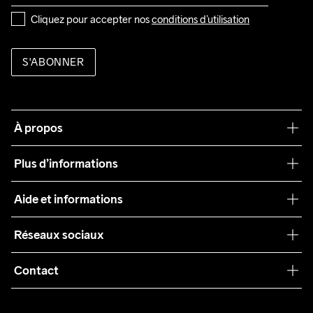
Cliquez pour accepter nos 
conditions d’utilisation
S'ABONNER
À propos
Notre philosophie
Plus d’informations
Craft Care Guide
Aide et informations
Teamwear
Service client
Réseaux sociaux
Durabilité
Conditions générales
Collaborations
Contact
Retours
Presse
customercare@craftsportswear.com
Expédition