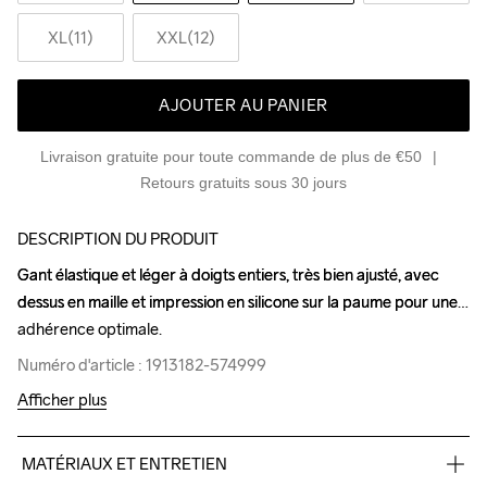
XL(11)
XXL(12)
AJOUTER AU PANIER
Livraison gratuite pour toute commande de plus de €50
Retours gratuits sous 30 jours
DESCRIPTION DU PRODUIT
Gant élastique et léger à doigts entiers, très bien ajusté, avec 
Gant élastique et léger à doigts entiers, très bien ajusté, avec 
dessus en maille et impression en silicone sur la paume pour une 
dessus en maille et impression en silicone sur la paume pour une 
adhérence optimale.
adhérence optimale.
Numéro d'article : 1913182-574999
Numéro d'article : 1913182-574999
Afficher plus
MATÉRIAUX ET ENTRETIEN