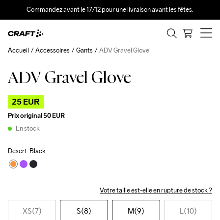
Commandez avant le 17/12 pour une livraison avant les fêtes.
Accueil
Accessoires
Gants
ADV Gravel Glove
ADV Gravel Glove
Outlet
25 EUR
Prix original
50 EUR
En stock
Desert-Black
Votre taille est-elle en rupture de stock ?
XS(7)
S(8)
M(9)
L(10)