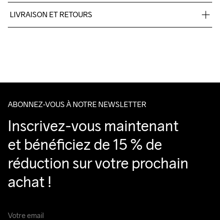
Palm: 95% Polyester, 5% Elastane, Backhand: 85% Polyster - 
LIVRAISON ET RETOURS
recycled, 15% Elastane
Livraison gratuite à partir de €50.
Pour les commandes inférieures, nous facturons €5.
Nous faisons appel à DHL qui livre pendant la journée.
Veillez à choisir une adresse où vous recevrez le colis.
ABONNEZ-VOUS À NOTRE NEWSLETTER
Inscrivez-vous maintenant 
et bénéficiez de 15 % de 
réduction sur votre prochain 
achat !