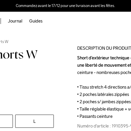
Commandez avant le 17/12 pour une livraison avant les fêtes.
Journal
Guides
rts W
DESCRIPTION DU PRODUI
horts W
Short d’extérieur technique -
Short d’extérieur technique -
une liberté de mouvement et u
une liberté de mouvement et u
ceinture - nombreuses poche
ceinture - nombreuses poche
• Tissu stretch 4 directions a
• Tissu stretch 4 directions a
• 2 poches latérales zippées

• 2 poches latérales zippées

• 2 poches s/ jambes zippées

• 2 poches s/ jambes zippées

• Taille réglable élastique + v
• Taille réglable élastique + v
• Passants ceinture
• Passants ceinture
L
Numéro d'article : 191039
Numéro d'article : 191039