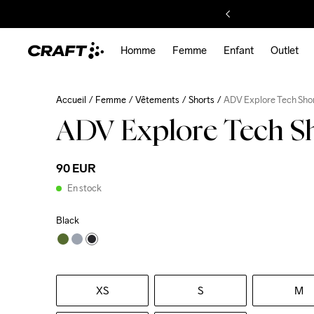
Homme
Femme
Enfant
Outlet
Accueil
Femme
Vêtements
Shorts
ADV Explore Tech Sho
ADV Explore Tech S
90 EUR
En stock
Black
XS
S
M