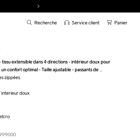
Recherche
Service client
Panier
T
 tissu extensible dans 4 directions - intérieur doux pour 
 tissu extensible dans 4 directions - intérieur doux pour 
n confort optimal - Taille ajustable - passants de 
n confort optimal - Taille ajustable - passants de 
s zippées.

s zippées.

/ interieur doux

/ interieur doux

elcro

elcro

5-999000
5-999000