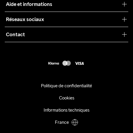
Aide et informations
Teamwear
Service client
Réseaux sociaux
Durabilité
Conditions générales
Collaborations
Contact
Retours
Presse
customercare@craftsportswear.com
Expédition
+46 (0) 33 722 32 10
FAQ
Accessibility statement
Exercer mon droit de rétractation
Politique de confidentialité
Cookies
Informations techniques
France