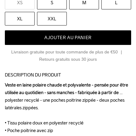
XS
S
M
L
XL
XXL
AJOUTER AU PANIER
Livraison gratuite pour toute commande de plus de €50
Retours gratuits sous 30 jours
DESCRIPTION DU PRODUIT
Veste en laine polaire chaude et polyvalente - pensée pour être 
Veste en laine polaire chaude et polyvalente - pensée pour être 
utilisée au quotidien - sans manches - fabriquée à partir de 
utilisée au quotidien - sans manches - fabriquée à partir de 
polyester recyclé - une poches poitrine zippée - deux poches 
polyester recyclé - une poches poitrine zippée - deux poches 
latérales zippées.

latérales zippées.

• Tissu polaire doux en polyester recyclé 

• Tissu polaire doux en polyester recyclé 

• Poche poitrine avec zip

• Poche poitrine avec zip
