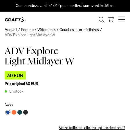
Commandez avant le 17/12 pour une livraison avant les fêtes.
Accueil
Femme
Vêtements
Couches intermédiaires
ADV Explore Light Midlayer W
ADV Explore
Outlet
Recycled
Light Midlayer W
30 EUR
Prix original
60 EUR
En stock
Navy
Votre taille est-elle en rupture de stock ?