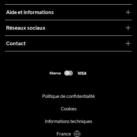
Craft Care Guide
Aide et informations
Teamwear
Service client
Réseaux sociaux
Durabilité
Conditions générales
Collaborations
Contact
Retours
Presse
customercare@craftsportswear.com
Expédition
+46 (0) 33 722 32 10
FAQ
Accessibility statement
Exercer mon droit de rétractation
Politique de confidentialité
Cookies
Informations techniques
France