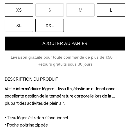
XS
S
M
L
XL
XXL
AJOUTER AU PANIER
Livraison gratuite pour toute commande de plus de €50
Retours gratuits sous 30 jours
DESCRIPTION DU PRODUIT
Veste intermédiaire légère - tissu fin, élastique et fonctionnel - 
Veste intermédiaire légère - tissu fin, élastique et fonctionnel - 
excellente gestion de la température corporelle lors de la 
excellente gestion de la température corporelle lors de la 
plupart des activités de plein air.

plupart des activités de plein air.

• Tissu léger / stretch / fonctionnel 

• Tissu léger / stretch / fonctionnel 

• Poche poitrine zippée

• Poche poitrine zippée
