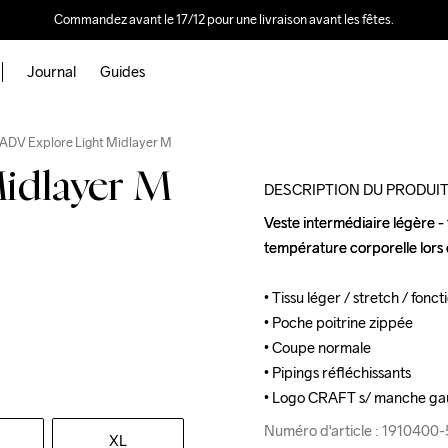
Commandez avant le 17/12 pour une livraison avant les fêtes.
Journal
Guides
Outlet
Recycled
ADV Explore Light Midlayer M
idlayer M
DESCRIPTION DU PRODUI
Veste intermédiaire légère - t
Veste intermédiaire légère - t
température corporelle lors de
température corporelle lors de
• Tissu léger / stretch / foncti
• Tissu léger / stretch / foncti
• Poche poitrine zippée

• Poche poitrine zippée

• Coupe normale

• Coupe normale

• Pipings réfléchissants 

• Pipings réfléchissants 

• Logo CRAFT s/ manche g
• Logo CRAFT s/ manche g
Numéro d'article : 191040
Numéro d'article : 191040
XL