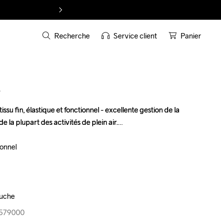
Recherche
Service client
Panier
T
issu fin, élastique et fonctionnel - excellente gestion de la 
issu fin, élastique et fonctionnel - excellente gestion de la 
 la plupart des activités de plein air.

 la plupart des activités de plein air.

onnel 

onnel 

auche
auche
0-579000
0-579000