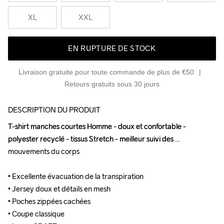
XL
XXL
EN RUPTURE DE STOCK
Livraison gratuite pour toute commande de plus de €50
Retours gratuits sous 30 jours
DESCRIPTION DU PRODUIT
T-shirt manches courtes Homme - doux et confortable - 
T-shirt manches courtes Homme - doux et confortable - 
polyester recyclé - tissus Stretch - meilleur suivi des 
polyester recyclé - tissus Stretch - meilleur suivi des 
mouvements du corps

mouvements du corps

• Excellente évacuation de la transpiration

• Excellente évacuation de la transpiration

• Jersey doux et détails en mesh

• Jersey doux et détails en mesh

• Poches zippées cachées

• Poches zippées cachées

• Coupe classique

• Coupe classique
