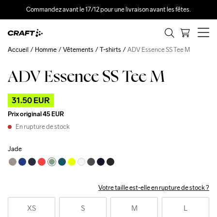
Commandez avant le 17/12 pour une livraison avant les fêtes.
Accueil
Homme
Vêtements
T-shirts
ADV Essence SS Tee M
ADV Essence SS Tee M
Outlet
31.50 EUR
Prix original
45 EUR
En rupture de stock
Jade
Votre taille est-elle en rupture de stock ?
XS
S
M
L