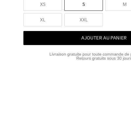
XS
S
M
XL
XXL
AJOUTER AU PANIER
Livraison gratuite pour toute commande de 
Retours gratuits sous 30 jour