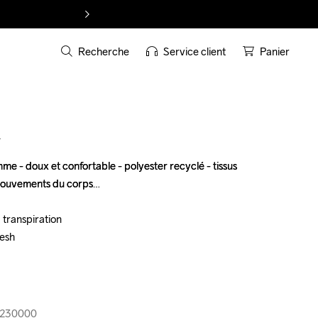
Recherche
Service client
Panier
T
e - doux et confortable - polyester recyclé - tissus 
e - doux et confortable - polyester recyclé - tissus 
 mouvements du corps

 mouvements du corps

 transpiration

 transpiration

esh

esh

3-230000
3-230000