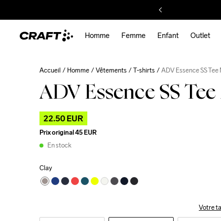
Homme
Femme
Enfant
Outlet
Accueil
Homme
Vêtements
T-shirts
ADV Essence SS Tee
ADV Essence SS Tee
22.50 EUR
Prix original
45 EUR
En stock
Clay
Votre ta