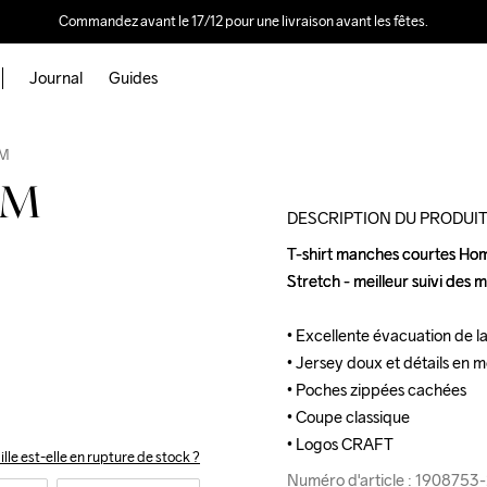
Commandez avant le 17/12 pour une livraison avant les fêtes.
Journal
Guides
Outlet
 M
 M
DESCRIPTION DU PRODUI
T-shirt manches courtes Homm
T-shirt manches courtes Homm
Stretch - meilleur suivi des
Stretch - meilleur suivi des
• Excellente évacuation de la
• Excellente évacuation de la
• Jersey doux et détails en m
• Jersey doux et détails en m
• Poches zippées cachées

• Poches zippées cachées

• Coupe classique

• Coupe classique

• Logos CRAFT
• Logos CRAFT
ille est-elle en rupture de stock ?
Numéro d'article : 190875
Numéro d'article : 190875